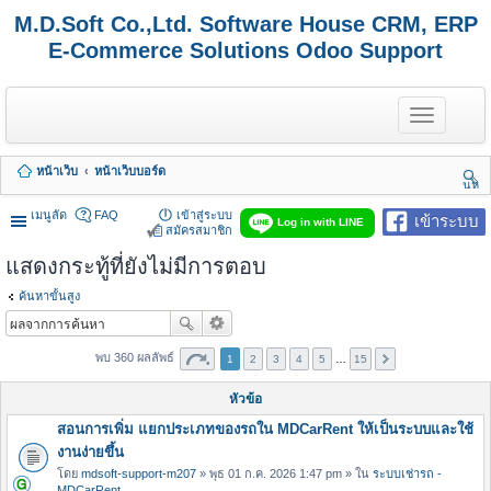
M.D.Soft Co.,Ltd. Software House CRM, ERP
E-Commerce Solutions Odoo Support
T
o
g
g
หน้าเว็บ
หน้าเว็บบอร์ด
l
นห
e
า
n
เมนูลัด
FAQ
เข้าสู่ระบบ
เข้าระบบ
Log in with LINE
a
สมัครสมาชิก
v
แสดงกระทู้ที่ยังไม่มีการตอบ
i
g
a
ค้นหาขั้นสูง
t
i
o
พบ 360 ผลลัพธ์
1
2
3
4
5
…
15
n
หัวข้อ
สอนการเพิ่ม แยกประเภทของรถใน MDCarRent ให้เป็นระบบและใช้
งานง่ายขึ้น
โดย
mdsoft-support-m207
» พุธ 01 ก.ค. 2026 1:47 pm » ใน
ระบบเช่ารถ -
MDCarRent