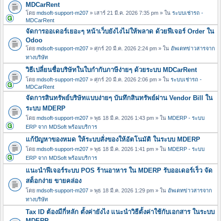
MDCarRent
โดย
mdsoft-support-m207
» เสาร์ 21 มี.ค. 2026 7:35 pm » ใน
ระบบเช่ารถ -
MDCarRent
จัดการออเดอร์เยอะๆ หน้าเว็บยังไงไม่ให้พลาด ด้วยฟีเจอร์ Order ใน
Odoo
โดย
mdsoft-support-m207
» ศุกร์ 20 มี.ค. 2026 2:24 pm » ใน
อัพเดทข่าวสารจาก
ทางบริษัท
วิธีเปลี่ยนชื่อบริษัทในใบกำกับภาษีง่ายๆ ด้วยระบบ MDCarRent
โดย
mdsoft-support-m207
» ศุกร์ 20 มี.ค. 2026 2:06 pm » ใน
ระบบเช่ารถ -
MDCarRent
จัดการสินทรัพย์บริษัทแบบง่ายๆ บันทึกสินทรัพย์ผ่าน Vendor Bill ใน
ระบบ MDERP
โดย
mdsoft-support-m207
» พุธ 18 มี.ค. 2026 1:43 pm » ใน
MDERP - ระบบ
ERP จาก MDSoft พร้อมบริการ
แก้ปัญหาของหมด ให้ระบบสั่งของให้อัตโนมัติ ในระบบ MDERP
โดย
mdsoft-support-m207
» พุธ 18 มี.ค. 2026 1:41 pm » ใน
MDERP - ระบบ
ERP จาก MDSoft พร้อมบริการ
แนะนำฟีเจอร์ระบบ POS ร้านอาหาร ใน MDERP รับออเดอร์เร็ว จัด
สต็อกง่าย ขายคล่อง
โดย
mdsoft-support-m207
» พุธ 18 มี.ค. 2026 1:29 pm » ใน
อัพเดทข่าวสารจาก
ทางบริษัท
Tax ID ต้องมีกี่หลัก ตั้งค่ายังไง แนะนำวิธีตั้งค่าใช้กับเอกสาร ในระบบ
MDERP