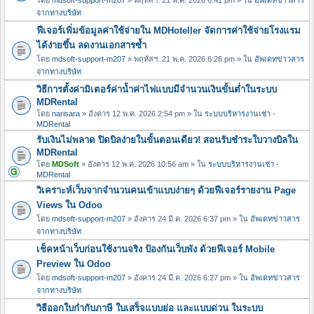
จากทางบริษัท
ฟีเจอร์เพิ่มข้อมูลค่าใช้จ่ายใน MDHoteller จัดการค่าใช้จ่ายโรงแรม
ได้ง่ายขึ้น ลดงานเอกสารซ้ำ
โดย
mdsoft-support-m207
» พฤหัสฯ. 21 พ.ค. 2026 6:26 pm » ใน
อัพเดทข่าวสาร
จากทางบริษัท
วิธีการตั้งค่ามิเตอร์ค่าน้ำค่าไฟแบบมีจำนวนเงินขั้นต่ำในระบบ
MDRental
โดย
narisara
» อังคาร 12 พ.ค. 2026 2:54 pm » ใน
ระบบบริหารงานเช่า -
MDRental
รับเงินไม่พลาด ปิดบิลง่ายในขั้นตอนเดียว! สอนรับชำระใบวางบิลใน
MDRental
โดย
MDSoft
» อังคาร 12 พ.ค. 2026 10:56 am » ใน
ระบบบริหารงานเช่า -
MDRental
วิเคราะห์เว็บจากจำนวนคนเข้าแบบง่ายๆ ด้วยฟีเจอร์รายงาน Page
Views ใน Odoo
โดย
mdsoft-support-m207
» อังคาร 24 มี.ค. 2026 6:37 pm » ใน
อัพเดทข่าวสาร
จากทางบริษัท
เช็คหน้าเว็บก่อนใช้งานจริง ป้องกันเว็บพัง ด้วยฟีเจอร์ Mobile
Preview ใน Odoo
โดย
mdsoft-support-m207
» อังคาร 24 มี.ค. 2026 6:27 pm » ใน
อัพเดทข่าวสาร
จากทางบริษัท
วิธีออกใบกำกับภาษี ใบเสร็จแบบย่อ และแบบด่วน ในระบบ