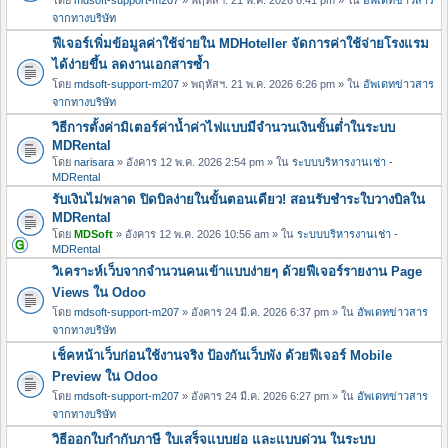
จากทางบริษัท
ฟีเจอร์เพิ่มข้อมูลค่าใช้จ่ายใน MDHoteller จัดการค่าใช้จ่ายโรงแรม
ได้ง่ายขึ้น ลดงานเอกสารซ้ำ
โดย
mdsoft-support-m207
» พฤหัสฯ. 21 พ.ค. 2026 6:26 pm » ใน
อัพเดทข่าวสาร
จากทางบริษัท
วิธีการตั้งค่ามิเตอร์ค่าน้ำค่าไฟแบบมีจำนวนเงินขั้นต่ำในระบบ
MDRental
โดย
narisara
» อังคาร 12 พ.ค. 2026 2:54 pm » ใน
ระบบบริหารงานเช่า -
MDRental
รับเงินไม่พลาด ปิดบิลง่ายในขั้นตอนเดียว! สอนรับชำระใบวางบิลใน
MDRental
โดย
MDSoft
» อังคาร 12 พ.ค. 2026 10:56 am » ใน
ระบบบริหารงานเช่า -
MDRental
วิเคราะห์เว็บจากจำนวนคนเข้าแบบง่ายๆ ด้วยฟีเจอร์รายงาน Page
Views ใน Odoo
โดย
mdsoft-support-m207
» อังคาร 24 มี.ค. 2026 6:37 pm » ใน
อัพเดทข่าวสาร
จากทางบริษัท
เช็คหน้าเว็บก่อนใช้งานจริง ป้องกันเว็บพัง ด้วยฟีเจอร์ Mobile
Preview ใน Odoo
โดย
mdsoft-support-m207
» อังคาร 24 มี.ค. 2026 6:27 pm » ใน
อัพเดทข่าวสาร
จากทางบริษัท
วิธีออกใบกำกับภาษี ใบเสร็จแบบย่อ และแบบด่วน ในระบบ