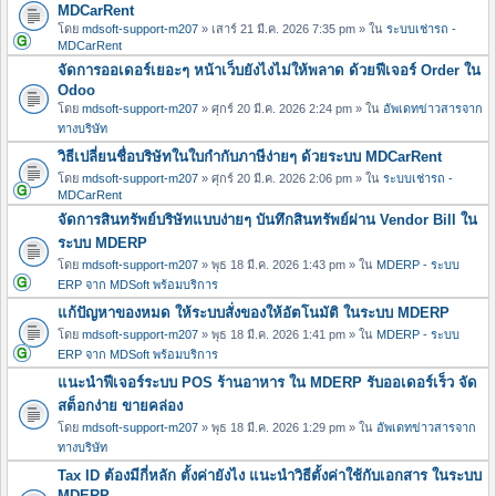
MDCarRent
โดย
mdsoft-support-m207
» เสาร์ 21 มี.ค. 2026 7:35 pm » ใน
ระบบเช่ารถ -
MDCarRent
จัดการออเดอร์เยอะๆ หน้าเว็บยังไงไม่ให้พลาด ด้วยฟีเจอร์ Order ใน
Odoo
โดย
mdsoft-support-m207
» ศุกร์ 20 มี.ค. 2026 2:24 pm » ใน
อัพเดทข่าวสารจาก
ทางบริษัท
วิธีเปลี่ยนชื่อบริษัทในใบกำกับภาษีง่ายๆ ด้วยระบบ MDCarRent
โดย
mdsoft-support-m207
» ศุกร์ 20 มี.ค. 2026 2:06 pm » ใน
ระบบเช่ารถ -
MDCarRent
จัดการสินทรัพย์บริษัทแบบง่ายๆ บันทึกสินทรัพย์ผ่าน Vendor Bill ใน
ระบบ MDERP
โดย
mdsoft-support-m207
» พุธ 18 มี.ค. 2026 1:43 pm » ใน
MDERP - ระบบ
ERP จาก MDSoft พร้อมบริการ
แก้ปัญหาของหมด ให้ระบบสั่งของให้อัตโนมัติ ในระบบ MDERP
โดย
mdsoft-support-m207
» พุธ 18 มี.ค. 2026 1:41 pm » ใน
MDERP - ระบบ
ERP จาก MDSoft พร้อมบริการ
แนะนำฟีเจอร์ระบบ POS ร้านอาหาร ใน MDERP รับออเดอร์เร็ว จัด
สต็อกง่าย ขายคล่อง
โดย
mdsoft-support-m207
» พุธ 18 มี.ค. 2026 1:29 pm » ใน
อัพเดทข่าวสารจาก
ทางบริษัท
Tax ID ต้องมีกี่หลัก ตั้งค่ายังไง แนะนำวิธีตั้งค่าใช้กับเอกสาร ในระบบ
MDERP