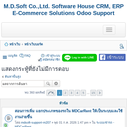
M.D.Soft Co.,Ltd. Software House CRM, ERP
E-Commerce Solutions Odoo Support
T
o
g
g
หน้าเว็บ
หน้าเว็บบอร์ด
l
นห
e
า
n
เมนูลัด
FAQ
เข้าสู่ระบบ
เข้าระบบ
Log in with LINE
a
สมัครสมาชิก
v
แสดงกระทู้ที่ยังไม่มีการตอบ
i
g
a
ค้นหาขั้นสูง
t
i
o
พบ 360 ผลลัพธ์
1
2
3
4
5
…
15
n
หัวข้อ
สอนการเพิ่ม แยกประเภทของรถใน MDCarRent ให้เป็นระบบและใช้
งานง่ายขึ้น
โดย
mdsoft-support-m207
» พุธ 01 ก.ค. 2026 1:47 pm » ใน
ระบบเช่ารถ -
MDCarRent