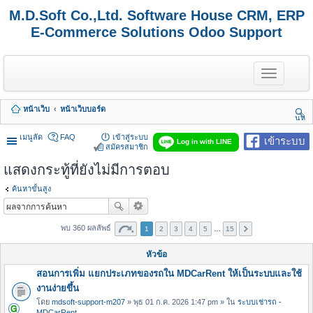
M.D.Soft Co.,Ltd. Software House CRM, ERP
E-Commerce Solutions Odoo Support
T
o
g
g
หน้าเว็บ
หน้าเว็บบอร์ด
l
นห
e
า
n
เมนูลัด
FAQ
เข้าสู่ระบบ
เข้าระบบ
Log in with LINE
a
สมัครสมาชิก
v
แสดงกระทู้ที่ยังไม่มีการตอบ
i
g
a
ค้นหาขั้นสูง
t
i
o
พบ 360 ผลลัพธ์
1
2
3
4
5
…
15
n
หัวข้อ
สอนการเพิ่ม แยกประเภทของรถใน MDCarRent ให้เป็นระบบและใช้
งานง่ายขึ้น
โดย
mdsoft-support-m207
» พุธ 01 ก.ค. 2026 1:47 pm » ใน
ระบบเช่ารถ -
MDCarRent