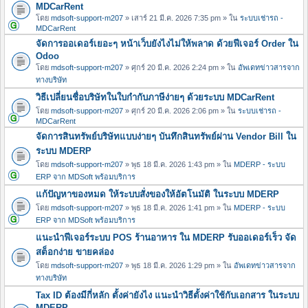
MDCarRent
โดย
mdsoft-support-m207
» เสาร์ 21 มี.ค. 2026 7:35 pm » ใน
ระบบเช่ารถ -
MDCarRent
จัดการออเดอร์เยอะๆ หน้าเว็บยังไงไม่ให้พลาด ด้วยฟีเจอร์ Order ใน
Odoo
โดย
mdsoft-support-m207
» ศุกร์ 20 มี.ค. 2026 2:24 pm » ใน
อัพเดทข่าวสารจาก
ทางบริษัท
วิธีเปลี่ยนชื่อบริษัทในใบกำกับภาษีง่ายๆ ด้วยระบบ MDCarRent
โดย
mdsoft-support-m207
» ศุกร์ 20 มี.ค. 2026 2:06 pm » ใน
ระบบเช่ารถ -
MDCarRent
จัดการสินทรัพย์บริษัทแบบง่ายๆ บันทึกสินทรัพย์ผ่าน Vendor Bill ใน
ระบบ MDERP
โดย
mdsoft-support-m207
» พุธ 18 มี.ค. 2026 1:43 pm » ใน
MDERP - ระบบ
ERP จาก MDSoft พร้อมบริการ
แก้ปัญหาของหมด ให้ระบบสั่งของให้อัตโนมัติ ในระบบ MDERP
โดย
mdsoft-support-m207
» พุธ 18 มี.ค. 2026 1:41 pm » ใน
MDERP - ระบบ
ERP จาก MDSoft พร้อมบริการ
แนะนำฟีเจอร์ระบบ POS ร้านอาหาร ใน MDERP รับออเดอร์เร็ว จัด
สต็อกง่าย ขายคล่อง
โดย
mdsoft-support-m207
» พุธ 18 มี.ค. 2026 1:29 pm » ใน
อัพเดทข่าวสารจาก
ทางบริษัท
Tax ID ต้องมีกี่หลัก ตั้งค่ายังไง แนะนำวิธีตั้งค่าใช้กับเอกสาร ในระบบ
MDERP