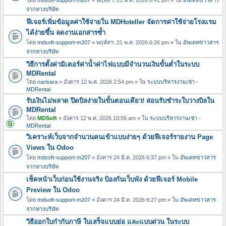
จากทางบริษัท
ฟีเจอร์เพิ่มข้อมูลค่าใช้จ่ายใน MDHoteller จัดการค่าใช้จ่ายโรงแรม
ได้ง่ายขึ้น ลดงานเอกสารซ้ำ
โดย
mdsoft-support-m207
» พฤหัสฯ. 21 พ.ค. 2026 6:26 pm » ใน
อัพเดทข่าวสาร
จากทางบริษัท
วิธีการตั้งค่ามิเตอร์ค่าน้ำค่าไฟแบบมีจำนวนเงินขั้นต่ำในระบบ
MDRental
โดย
narisara
» อังคาร 12 พ.ค. 2026 2:54 pm » ใน
ระบบบริหารงานเช่า -
MDRental
รับเงินไม่พลาด ปิดบิลง่ายในขั้นตอนเดียว! สอนรับชำระใบวางบิลใน
MDRental
โดย
MDSoft
» อังคาร 12 พ.ค. 2026 10:56 am » ใน
ระบบบริหารงานเช่า -
MDRental
วิเคราะห์เว็บจากจำนวนคนเข้าแบบง่ายๆ ด้วยฟีเจอร์รายงาน Page
Views ใน Odoo
โดย
mdsoft-support-m207
» อังคาร 24 มี.ค. 2026 6:37 pm » ใน
อัพเดทข่าวสาร
จากทางบริษัท
เช็คหน้าเว็บก่อนใช้งานจริง ป้องกันเว็บพัง ด้วยฟีเจอร์ Mobile
Preview ใน Odoo
โดย
mdsoft-support-m207
» อังคาร 24 มี.ค. 2026 6:27 pm » ใน
อัพเดทข่าวสาร
จากทางบริษัท
วิธีออกใบกำกับภาษี ใบเสร็จแบบย่อ และแบบด่วน ในระบบ