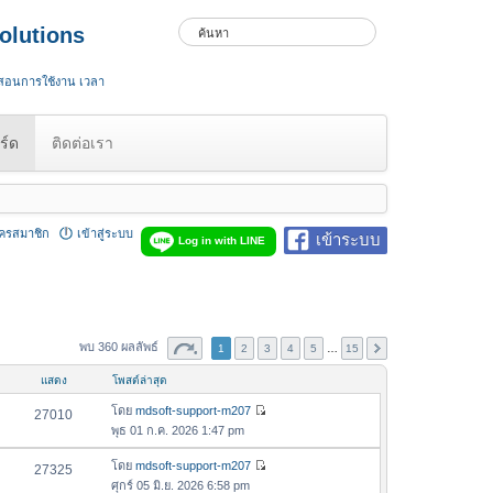
olutions
 สอนการใช้งาน เวลา
ร์ด
ติดต่อเรา
ัครสมาชิก
เข้าสู่ระบบ
เข้าระบบ
Log in with LINE
พบ 360 ผลลัพธ์
1
2
3
4
5
…
15
แสดง
โพสต์ล่าสุด
โดย
mdsoft-support-m207
27010
ดู
พุธ 01 ก.ค. 2026 1:47 pm
ข้
อ
โดย
mdsoft-support-m207
27325
ดู
ค
ศุกร์ 05 มิ.ย. 2026 6:58 pm