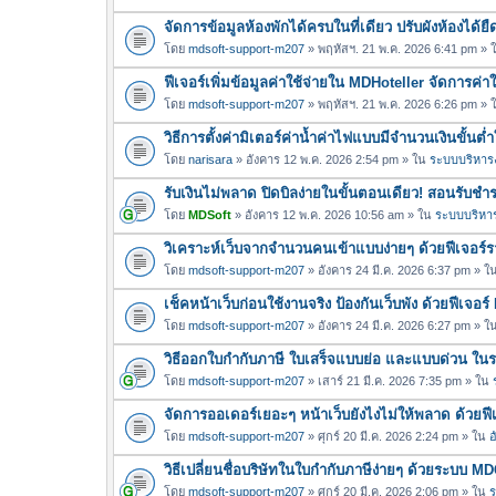
จัดการข้อมูลห้องพักได้ครบในที่เดียว ปรับผังห้องได้
โดย
mdsoft-support-m207
» พฤหัสฯ. 21 พ.ค. 2026 6:41 pm »
ฟีเจอร์เพิ่มข้อมูลค่าใช้จ่ายใน MDHoteller จัดการค่
โดย
mdsoft-support-m207
» พฤหัสฯ. 21 พ.ค. 2026 6:26 pm »
วิธีการตั้งค่ามิเตอร์ค่าน้ำค่าไฟแบบมีจำนวนเงินขั้น
โดย
narisara
» อังคาร 12 พ.ค. 2026 2:54 pm » ใน
ระบบบริหารง
รับเงินไม่พลาด ปิดบิลง่ายในขั้นตอนเดียว! สอนรับช
โดย
MDSoft
» อังคาร 12 พ.ค. 2026 10:56 am » ใน
ระบบบริหาร
วิเคราะห์เว็บจากจำนวนคนเข้าแบบง่ายๆ ด้วยฟีเจอร
โดย
mdsoft-support-m207
» อังคาร 24 มี.ค. 2026 6:37 pm » ใ
เช็คหน้าเว็บก่อนใช้งานจริง ป้องกันเว็บพัง ด้วยฟีเจ
โดย
mdsoft-support-m207
» อังคาร 24 มี.ค. 2026 6:27 pm » ใ
วิธีออกใบกำกับภาษี ใบเสร็จแบบย่อ และแบบด่วน ใ
โดย
mdsoft-support-m207
» เสาร์ 21 มี.ค. 2026 7:35 pm » ใน
จัดการออเดอร์เยอะๆ หน้าเว็บยังไงไม่ให้พลาด ด้วยฟ
โดย
mdsoft-support-m207
» ศุกร์ 20 มี.ค. 2026 2:24 pm » ใน
อ
วิธีเปลี่ยนชื่อบริษัทในใบกำกับภาษีง่ายๆ ด้วยระบบ M
โดย
mdsoft-support-m207
» ศุกร์ 20 มี.ค. 2026 2:06 pm » ใน
ร