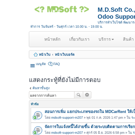
M.D.Soft Co
Odoo Suppor
บริการทำเว็บไซต์ พัฒนา
ทำการ วันจันทร์ - วันศุกร์ เวลา 10.00 น. - 19.00 น.
(
หน้าหลัก
เกี่ยวกับเรา
บริการ
สินค้า
c
u
หน้าเว็บ
หน้าเว็บบอร์ด
r
r
เมนูลัด
FAQ
e
n
แสดงกระทู้ที่ยังไม่มีการตอบ
t
)
ค้นหาขั้นสูง
หัวข้อ
สอนการเพิ่ม แยกประเภทของรถใน MDCarRent ให้เป็
โดย
mdsoft-support-m207
» พุธ 01 ก.ค. 2026 1:47 pm » ใน
ระ
จัดการใบแจ้งหนี้ได้ง่ายขึ้น ด้วยระบบติดตามการเรีย
โดย
mdsoft-support-m207
» ศุกร์ 05 มิ.ย. 2026 6:58 pm » ใน
ร