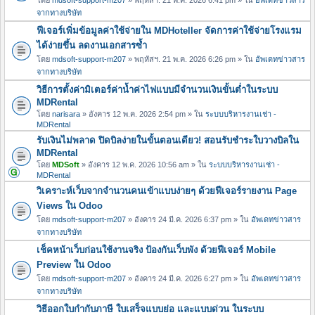
จากทางบริษัท
ฟีเจอร์เพิ่มข้อมูลค่าใช้จ่ายใน MDHoteller จัดการค่าใช้จ่ายโรงแรม
ได้ง่ายขึ้น ลดงานเอกสารซ้ำ
โดย
mdsoft-support-m207
» พฤหัสฯ. 21 พ.ค. 2026 6:26 pm » ใน
อัพเดทข่าวสาร
จากทางบริษัท
วิธีการตั้งค่ามิเตอร์ค่าน้ำค่าไฟแบบมีจำนวนเงินขั้นต่ำในระบบ
MDRental
โดย
narisara
» อังคาร 12 พ.ค. 2026 2:54 pm » ใน
ระบบบริหารงานเช่า -
MDRental
รับเงินไม่พลาด ปิดบิลง่ายในขั้นตอนเดียว! สอนรับชำระใบวางบิลใน
MDRental
โดย
MDSoft
» อังคาร 12 พ.ค. 2026 10:56 am » ใน
ระบบบริหารงานเช่า -
MDRental
วิเคราะห์เว็บจากจำนวนคนเข้าแบบง่ายๆ ด้วยฟีเจอร์รายงาน Page
Views ใน Odoo
โดย
mdsoft-support-m207
» อังคาร 24 มี.ค. 2026 6:37 pm » ใน
อัพเดทข่าวสาร
จากทางบริษัท
เช็คหน้าเว็บก่อนใช้งานจริง ป้องกันเว็บพัง ด้วยฟีเจอร์ Mobile
Preview ใน Odoo
โดย
mdsoft-support-m207
» อังคาร 24 มี.ค. 2026 6:27 pm » ใน
อัพเดทข่าวสาร
จากทางบริษัท
วิธีออกใบกำกับภาษี ใบเสร็จแบบย่อ และแบบด่วน ในระบบ