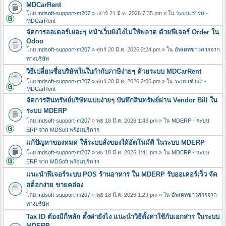
MDCarRent
โดย
mdsoft-support-m207
» เสาร์ 21 มี.ค. 2026 7:35 pm » ใน
ระบบเช่ารถ -
MDCarRent
จัดการออเดอร์เยอะๆ หน้าเว็บยังไงไม่ให้พลาด ด้วยฟีเจอร์ Order ใน
Odoo
โดย
mdsoft-support-m207
» ศุกร์ 20 มี.ค. 2026 2:24 pm » ใน
อัพเดทข่าวสารจาก
ทางบริษัท
วิธีเปลี่ยนชื่อบริษัทในใบกำกับภาษีง่ายๆ ด้วยระบบ MDCarRent
โดย
mdsoft-support-m207
» ศุกร์ 20 มี.ค. 2026 2:06 pm » ใน
ระบบเช่ารถ -
MDCarRent
จัดการสินทรัพย์บริษัทแบบง่ายๆ บันทึกสินทรัพย์ผ่าน Vendor Bill ใน
ระบบ MDERP
โดย
mdsoft-support-m207
» พุธ 18 มี.ค. 2026 1:43 pm » ใน
MDERP - ระบบ
ERP จาก MDSoft พร้อมบริการ
แก้ปัญหาของหมด ให้ระบบสั่งของให้อัตโนมัติ ในระบบ MDERP
โดย
mdsoft-support-m207
» พุธ 18 มี.ค. 2026 1:41 pm » ใน
MDERP - ระบบ
ERP จาก MDSoft พร้อมบริการ
แนะนำฟีเจอร์ระบบ POS ร้านอาหาร ใน MDERP รับออเดอร์เร็ว จัด
สต็อกง่าย ขายคล่อง
โดย
mdsoft-support-m207
» พุธ 18 มี.ค. 2026 1:29 pm » ใน
อัพเดทข่าวสารจาก
ทางบริษัท
Tax ID ต้องมีกี่หลัก ตั้งค่ายังไง แนะนำวิธีตั้งค่าใช้กับเอกสาร ในระบบ
MDERP