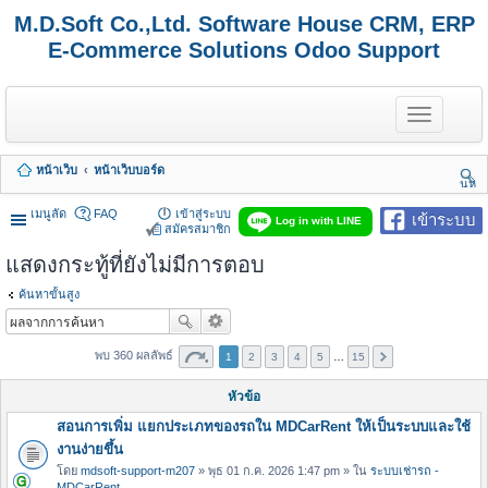
M.D.Soft Co.,Ltd. Software House CRM, ERP
E-Commerce Solutions Odoo Support
T
o
g
g
หน้าเว็บ
หน้าเว็บบอร์ด
l
นห
e
า
n
เมนูลัด
FAQ
เข้าสู่ระบบ
เข้าระบบ
Log in with LINE
a
สมัครสมาชิก
v
แสดงกระทู้ที่ยังไม่มีการตอบ
i
g
a
ค้นหาขั้นสูง
t
i
o
พบ 360 ผลลัพธ์
1
2
3
4
5
…
15
n
หัวข้อ
สอนการเพิ่ม แยกประเภทของรถใน MDCarRent ให้เป็นระบบและใช้
งานง่ายขึ้น
โดย
mdsoft-support-m207
» พุธ 01 ก.ค. 2026 1:47 pm » ใน
ระบบเช่ารถ -
MDCarRent