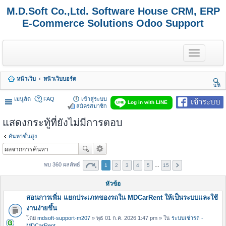
M.D.Soft Co.,Ltd. Software House CRM, ERP
E-Commerce Solutions Odoo Support
T
o
g
g
หน้าเว็บ
หน้าเว็บบอร์ด
l
นห
e
า
n
เมนูลัด
FAQ
เข้าสู่ระบบ
เข้าระบบ
Log in with LINE
a
สมัครสมาชิก
v
แสดงกระทู้ที่ยังไม่มีการตอบ
i
g
a
ค้นหาขั้นสูง
t
i
o
พบ 360 ผลลัพธ์
1
2
3
4
5
…
15
n
หัวข้อ
สอนการเพิ่ม แยกประเภทของรถใน MDCarRent ให้เป็นระบบและใช้
งานง่ายขึ้น
โดย
mdsoft-support-m207
» พุธ 01 ก.ค. 2026 1:47 pm » ใน
ระบบเช่ารถ -
MDCarRent