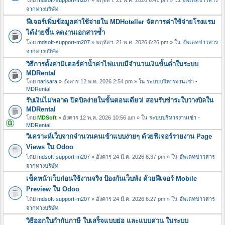
จากทางบริษัท
ฟีเจอร์เพิ่มข้อมูลค่าใช้จ่ายใน MDHoteller จัดการค่าใช้จ่ายโรงแรม
ได้ง่ายขึ้น ลดงานเอกสารซ้ำ
โดย
mdsoft-support-m207
» พฤหัสฯ. 21 พ.ค. 2026 6:26 pm » ใน
อัพเดทข่าวสาร
จากทางบริษัท
วิธีการตั้งค่ามิเตอร์ค่าน้ำค่าไฟแบบมีจำนวนเงินขั้นต่ำในระบบ
MDRental
โดย
narisara
» อังคาร 12 พ.ค. 2026 2:54 pm » ใน
ระบบบริหารงานเช่า -
MDRental
รับเงินไม่พลาด ปิดบิลง่ายในขั้นตอนเดียว! สอนรับชำระใบวางบิลใน
MDRental
โดย
MDSoft
» อังคาร 12 พ.ค. 2026 10:56 am » ใน
ระบบบริหารงานเช่า -
MDRental
วิเคราะห์เว็บจากจำนวนคนเข้าแบบง่ายๆ ด้วยฟีเจอร์รายงาน Page
Views ใน Odoo
โดย
mdsoft-support-m207
» อังคาร 24 มี.ค. 2026 6:37 pm » ใน
อัพเดทข่าวสาร
จากทางบริษัท
เช็คหน้าเว็บก่อนใช้งานจริง ป้องกันเว็บพัง ด้วยฟีเจอร์ Mobile
Preview ใน Odoo
โดย
mdsoft-support-m207
» อังคาร 24 มี.ค. 2026 6:27 pm » ใน
อัพเดทข่าวสาร
จากทางบริษัท
วิธีออกใบกำกับภาษี ใบเสร็จแบบย่อ และแบบด่วน ในระบบ