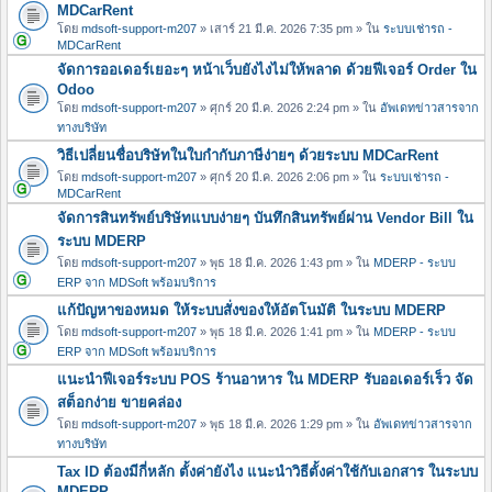
MDCarRent
โดย
mdsoft-support-m207
» เสาร์ 21 มี.ค. 2026 7:35 pm » ใน
ระบบเช่ารถ -
MDCarRent
จัดการออเดอร์เยอะๆ หน้าเว็บยังไงไม่ให้พลาด ด้วยฟีเจอร์ Order ใน
Odoo
โดย
mdsoft-support-m207
» ศุกร์ 20 มี.ค. 2026 2:24 pm » ใน
อัพเดทข่าวสารจาก
ทางบริษัท
วิธีเปลี่ยนชื่อบริษัทในใบกำกับภาษีง่ายๆ ด้วยระบบ MDCarRent
โดย
mdsoft-support-m207
» ศุกร์ 20 มี.ค. 2026 2:06 pm » ใน
ระบบเช่ารถ -
MDCarRent
จัดการสินทรัพย์บริษัทแบบง่ายๆ บันทึกสินทรัพย์ผ่าน Vendor Bill ใน
ระบบ MDERP
โดย
mdsoft-support-m207
» พุธ 18 มี.ค. 2026 1:43 pm » ใน
MDERP - ระบบ
ERP จาก MDSoft พร้อมบริการ
แก้ปัญหาของหมด ให้ระบบสั่งของให้อัตโนมัติ ในระบบ MDERP
โดย
mdsoft-support-m207
» พุธ 18 มี.ค. 2026 1:41 pm » ใน
MDERP - ระบบ
ERP จาก MDSoft พร้อมบริการ
แนะนำฟีเจอร์ระบบ POS ร้านอาหาร ใน MDERP รับออเดอร์เร็ว จัด
สต็อกง่าย ขายคล่อง
โดย
mdsoft-support-m207
» พุธ 18 มี.ค. 2026 1:29 pm » ใน
อัพเดทข่าวสารจาก
ทางบริษัท
Tax ID ต้องมีกี่หลัก ตั้งค่ายังไง แนะนำวิธีตั้งค่าใช้กับเอกสาร ในระบบ
MDERP