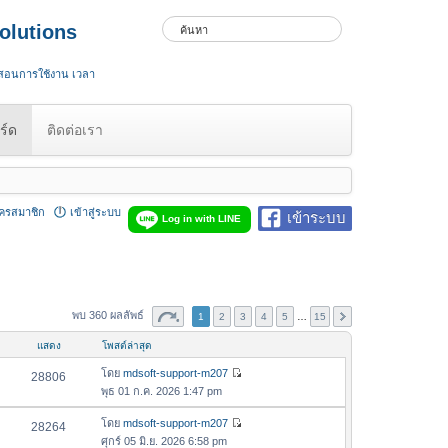
olutions
 สอนการใช้งาน เวลา
ร์ด
ติดต่อเรา
ัครสมาชิก
เข้าสู่ระบบ
เข้าระบบ
Log in with LINE
พบ 360 ผลลัพธ์
1
2
3
4
5
…
15
แสดง
โพสต์ล่าสุด
โดย
mdsoft-support-m207
28806
ดู
พุธ 01 ก.ค. 2026 1:47 pm
ข้
อ
โดย
mdsoft-support-m207
28264
ดู
ค
ศุกร์ 05 มิ.ย. 2026 6:58 pm