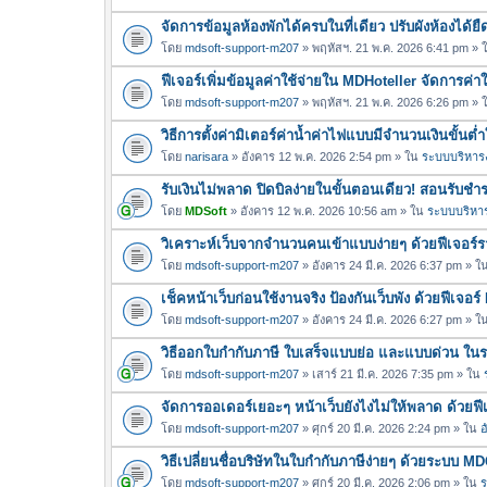
จัดการข้อมูลห้องพักได้ครบในที่เดียว ปรับผังห้องได้
โดย
mdsoft-support-m207
» พฤหัสฯ. 21 พ.ค. 2026 6:41 pm »
ฟีเจอร์เพิ่มข้อมูลค่าใช้จ่ายใน MDHoteller จัดการค่
โดย
mdsoft-support-m207
» พฤหัสฯ. 21 พ.ค. 2026 6:26 pm »
วิธีการตั้งค่ามิเตอร์ค่าน้ำค่าไฟแบบมีจำนวนเงินขั้น
โดย
narisara
» อังคาร 12 พ.ค. 2026 2:54 pm » ใน
ระบบบริหารง
รับเงินไม่พลาด ปิดบิลง่ายในขั้นตอนเดียว! สอนรับช
โดย
MDSoft
» อังคาร 12 พ.ค. 2026 10:56 am » ใน
ระบบบริหาร
วิเคราะห์เว็บจากจำนวนคนเข้าแบบง่ายๆ ด้วยฟีเจอร
โดย
mdsoft-support-m207
» อังคาร 24 มี.ค. 2026 6:37 pm » ใ
เช็คหน้าเว็บก่อนใช้งานจริง ป้องกันเว็บพัง ด้วยฟีเจ
โดย
mdsoft-support-m207
» อังคาร 24 มี.ค. 2026 6:27 pm » ใ
วิธีออกใบกำกับภาษี ใบเสร็จแบบย่อ และแบบด่วน ใ
โดย
mdsoft-support-m207
» เสาร์ 21 มี.ค. 2026 7:35 pm » ใน
จัดการออเดอร์เยอะๆ หน้าเว็บยังไงไม่ให้พลาด ด้วยฟ
โดย
mdsoft-support-m207
» ศุกร์ 20 มี.ค. 2026 2:24 pm » ใน
อ
วิธีเปลี่ยนชื่อบริษัทในใบกำกับภาษีง่ายๆ ด้วยระบบ M
โดย
mdsoft-support-m207
» ศุกร์ 20 มี.ค. 2026 2:06 pm » ใน
ร