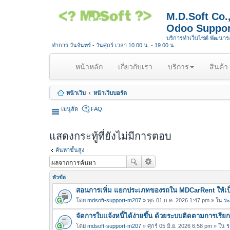
M.D.Soft Co
Odoo Suppor
บริการทำเว็บไซต์ พัฒนา
ทำการ วันจันทร์ - วันศุกร์ เวลา 10.00 น. - 19.00 น.
(
หน้าหลัก
เกี่ยวกับเรา
บริการ
สินค้า
c
u
หน้าเว็บ
หน้าเว็บบอร์ด
r
r
เมนูลัด
FAQ
e
n
แสดงกระทู้ที่ยังไม่มีการตอบ
t
)
ค้นหาขั้นสูง
หัวข้อ
สอนการเพิ่ม แยกประเภทของรถใน MDCarRent ให้เป็
โดย
mdsoft-support-m207
» พุธ 01 ก.ค. 2026 1:47 pm » ใน
ระ
จัดการใบแจ้งหนี้ได้ง่ายขึ้น ด้วยระบบติดตามการเรีย
โดย
mdsoft-support-m207
» ศุกร์ 05 มิ.ย. 2026 6:58 pm » ใน
ร