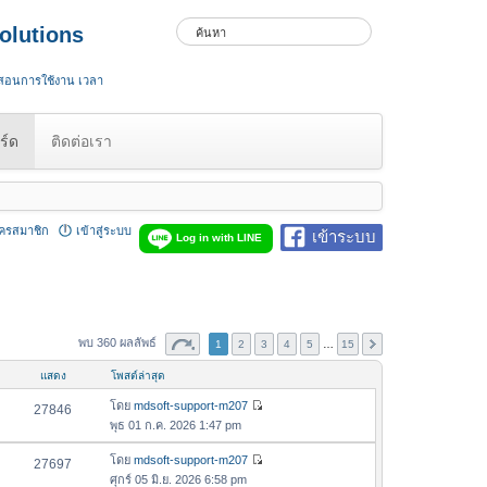
olutions
 สอนการใช้งาน เวลา
ร์ด
ติดต่อเรา
ัครสมาชิก
เข้าสู่ระบบ
เข้าระบบ
Log in with LINE
พบ 360 ผลลัพธ์
1
2
3
4
5
…
15
แสดง
โพสต์ล่าสุด
โดย
mdsoft-support-m207
27846
ดู
พุธ 01 ก.ค. 2026 1:47 pm
ข้
อ
โดย
mdsoft-support-m207
27697
ดู
ค
ศุกร์ 05 มิ.ย. 2026 6:58 pm