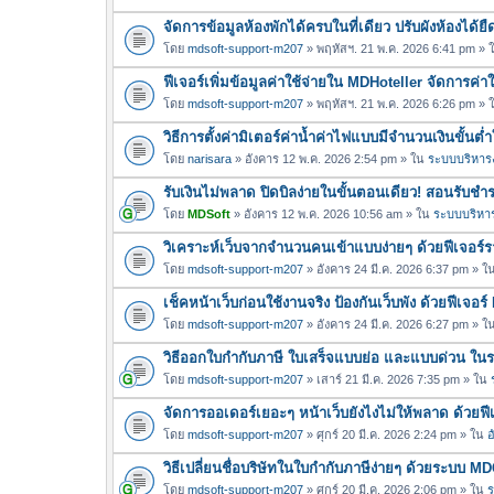
จัดการข้อมูลห้องพักได้ครบในที่เดียว ปรับผังห้องได้
โดย
mdsoft-support-m207
» พฤหัสฯ. 21 พ.ค. 2026 6:41 pm »
ฟีเจอร์เพิ่มข้อมูลค่าใช้จ่ายใน MDHoteller จัดการค่
โดย
mdsoft-support-m207
» พฤหัสฯ. 21 พ.ค. 2026 6:26 pm »
วิธีการตั้งค่ามิเตอร์ค่าน้ำค่าไฟแบบมีจำนวนเงินขั้น
โดย
narisara
» อังคาร 12 พ.ค. 2026 2:54 pm » ใน
ระบบบริหารง
รับเงินไม่พลาด ปิดบิลง่ายในขั้นตอนเดียว! สอนรับช
โดย
MDSoft
» อังคาร 12 พ.ค. 2026 10:56 am » ใน
ระบบบริหาร
วิเคราะห์เว็บจากจำนวนคนเข้าแบบง่ายๆ ด้วยฟีเจอร
โดย
mdsoft-support-m207
» อังคาร 24 มี.ค. 2026 6:37 pm » ใ
เช็คหน้าเว็บก่อนใช้งานจริง ป้องกันเว็บพัง ด้วยฟีเจ
โดย
mdsoft-support-m207
» อังคาร 24 มี.ค. 2026 6:27 pm » ใ
วิธีออกใบกำกับภาษี ใบเสร็จแบบย่อ และแบบด่วน ใ
โดย
mdsoft-support-m207
» เสาร์ 21 มี.ค. 2026 7:35 pm » ใน
จัดการออเดอร์เยอะๆ หน้าเว็บยังไงไม่ให้พลาด ด้วยฟ
โดย
mdsoft-support-m207
» ศุกร์ 20 มี.ค. 2026 2:24 pm » ใน
อ
วิธีเปลี่ยนชื่อบริษัทในใบกำกับภาษีง่ายๆ ด้วยระบบ M
โดย
mdsoft-support-m207
» ศุกร์ 20 มี.ค. 2026 2:06 pm » ใน
ร