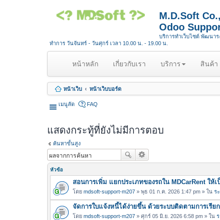
M.D.Soft Co
Odoo Suppor
บริการทำเว็บไซต์ พัฒนา
ทำการ วันจันทร์ - วันศุกร์ เวลา 10.00 น. - 19.00 น.
(
หน้าหลัก
เกี่ยวกับเรา
บริการ
สินค้า
c
u
หน้าเว็บ
หน้าเว็บบอร์ด
r
r
เมนูลัด
FAQ
e
n
แสดงกระทู้ที่ยังไม่มีการตอบ
t
)
ค้นหาขั้นสูง
หัวข้อ
สอนการเพิ่ม แยกประเภทของรถใน MDCarRent ให้เป็
โดย
mdsoft-support-m207
» พุธ 01 ก.ค. 2026 1:47 pm » ใน
ระ
จัดการใบแจ้งหนี้ได้ง่ายขึ้น ด้วยระบบติดตามการเรีย
โดย
mdsoft-support-m207
» ศุกร์ 05 มิ.ย. 2026 6:58 pm » ใน
ร