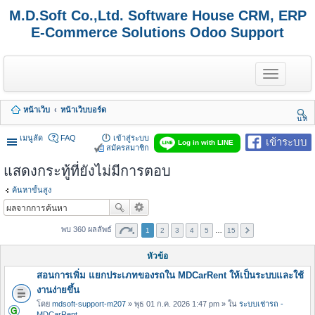
M.D.Soft Co.,Ltd. Software House CRM, ERP
E-Commerce Solutions Odoo Support
T
o
g
g
หน้าเว็บ
หน้าเว็บบอร์ด
l
นห
e
า
n
เมนูลัด
FAQ
เข้าสู่ระบบ
เข้าระบบ
Log in with LINE
a
สมัครสมาชิก
v
แสดงกระทู้ที่ยังไม่มีการตอบ
i
g
a
ค้นหาขั้นสูง
t
i
o
พบ 360 ผลลัพธ์
1
2
3
4
5
…
15
n
หัวข้อ
สอนการเพิ่ม แยกประเภทของรถใน MDCarRent ให้เป็นระบบและใช้
งานง่ายขึ้น
โดย
mdsoft-support-m207
» พุธ 01 ก.ค. 2026 1:47 pm » ใน
ระบบเช่ารถ -
MDCarRent