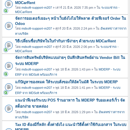
MDCarRent
โดย
mdsoft-support-m207
» เสาร์ 21 มี.ค. 2026 7:35 pm » ใน
ระบบเช่ารถ -
MDCarRent
จัดการออเดอร์เยอะๆ หน้าเว็บยังไงไม่ให้พลาด ด้วยฟีเจอร์ Order ใน
Odoo
โดย
mdsoft-support-m207
» ศุกร์ 20 มี.ค. 2026 2:24 pm » ใน
อัพเดทข่าวสารจาก
ทางบริษัท
วิธีเปลี่ยนชื่อบริษัทในใบกำกับภาษีง่ายๆ ด้วยระบบ MDCarRent
โดย
mdsoft-support-m207
» ศุกร์ 20 มี.ค. 2026 2:06 pm » ใน
ระบบเช่ารถ -
MDCarRent
จัดการสินทรัพย์บริษัทแบบง่ายๆ บันทึกสินทรัพย์ผ่าน Vendor Bill ใน
ระบบ MDERP
โดย
mdsoft-support-m207
» พุธ 18 มี.ค. 2026 1:43 pm » ใน
MDERP - ระบบ
ERP จาก MDSoft พร้อมบริการ
แก้ปัญหาของหมด ให้ระบบสั่งของให้อัตโนมัติ ในระบบ MDERP
โดย
mdsoft-support-m207
» พุธ 18 มี.ค. 2026 1:41 pm » ใน
MDERP - ระบบ
ERP จาก MDSoft พร้อมบริการ
แนะนำฟีเจอร์ระบบ POS ร้านอาหาร ใน MDERP รับออเดอร์เร็ว จัด
สต็อกง่าย ขายคล่อง
โดย
mdsoft-support-m207
» พุธ 18 มี.ค. 2026 1:29 pm » ใน
อัพเดทข่าวสารจาก
ทางบริษัท
Tax ID ต้องมีกี่หลัก ตั้งค่ายังไง แนะนำวิธีตั้งค่าใช้กับเอกสาร ในระบบ
MDERP