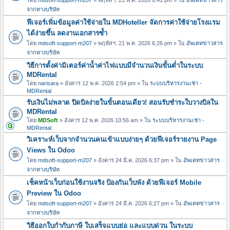
จากทางบริษัท
ฟีเจอร์เพิ่มข้อมูลค่าใช้จ่ายใน MDHoteller จัดการค่าใช้จ่ายโรงแรม
ได้ง่ายขึ้น ลดงานเอกสารซ้ำ
โดย
mdsoft-support-m207
» พฤหัสฯ. 21 พ.ค. 2026 6:26 pm » ใน
อัพเดทข่าวสาร
จากทางบริษัท
วิธีการตั้งค่ามิเตอร์ค่าน้ำค่าไฟแบบมีจำนวนเงินขั้นต่ำในระบบ
MDRental
โดย
narisara
» อังคาร 12 พ.ค. 2026 2:54 pm » ใน
ระบบบริหารงานเช่า -
MDRental
รับเงินไม่พลาด ปิดบิลง่ายในขั้นตอนเดียว! สอนรับชำระใบวางบิลใน
MDRental
โดย
MDSoft
» อังคาร 12 พ.ค. 2026 10:56 am » ใน
ระบบบริหารงานเช่า -
MDRental
วิเคราะห์เว็บจากจำนวนคนเข้าแบบง่ายๆ ด้วยฟีเจอร์รายงาน Page
Views ใน Odoo
โดย
mdsoft-support-m207
» อังคาร 24 มี.ค. 2026 6:37 pm » ใน
อัพเดทข่าวสาร
จากทางบริษัท
เช็คหน้าเว็บก่อนใช้งานจริง ป้องกันเว็บพัง ด้วยฟีเจอร์ Mobile
Preview ใน Odoo
โดย
mdsoft-support-m207
» อังคาร 24 มี.ค. 2026 6:27 pm » ใน
อัพเดทข่าวสาร
จากทางบริษัท
วิธีออกใบกำกับภาษี ใบเสร็จแบบย่อ และแบบด่วน ในระบบ