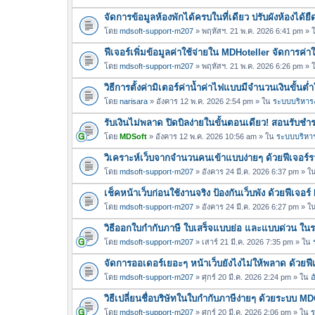
จัดการข้อมูลห้องพักได้ครบในที่เดียว ปรับผังห้องได้
โดย
mdsoft-support-m207
» พฤหัสฯ. 21 พ.ค. 2026 6:41 pm »
ฟีเจอร์เพิ่มข้อมูลค่าใช้จ่ายใน MDHoteller จัดการค่
โดย
mdsoft-support-m207
» พฤหัสฯ. 21 พ.ค. 2026 6:26 pm »
วิธีการตั้งค่ามิเตอร์ค่าน้ำค่าไฟแบบมีจำนวนเงินขั้น
โดย
narisara
» อังคาร 12 พ.ค. 2026 2:54 pm » ใน
ระบบบริหารง
รับเงินไม่พลาด ปิดบิลง่ายในขั้นตอนเดียว! สอนรับช
โดย
MDSoft
» อังคาร 12 พ.ค. 2026 10:56 am » ใน
ระบบบริหาร
วิเคราะห์เว็บจากจำนวนคนเข้าแบบง่ายๆ ด้วยฟีเจอร
โดย
mdsoft-support-m207
» อังคาร 24 มี.ค. 2026 6:37 pm » ใ
เช็คหน้าเว็บก่อนใช้งานจริง ป้องกันเว็บพัง ด้วยฟีเจ
โดย
mdsoft-support-m207
» อังคาร 24 มี.ค. 2026 6:27 pm » ใ
วิธีออกใบกำกับภาษี ใบเสร็จแบบย่อ และแบบด่วน ใ
โดย
mdsoft-support-m207
» เสาร์ 21 มี.ค. 2026 7:35 pm » ใน
จัดการออเดอร์เยอะๆ หน้าเว็บยังไงไม่ให้พลาด ด้วยฟ
โดย
mdsoft-support-m207
» ศุกร์ 20 มี.ค. 2026 2:24 pm » ใน
อ
วิธีเปลี่ยนชื่อบริษัทในใบกำกับภาษีง่ายๆ ด้วยระบบ M
โดย
mdsoft-support-m207
» ศุกร์ 20 มี.ค. 2026 2:06 pm » ใน
ร