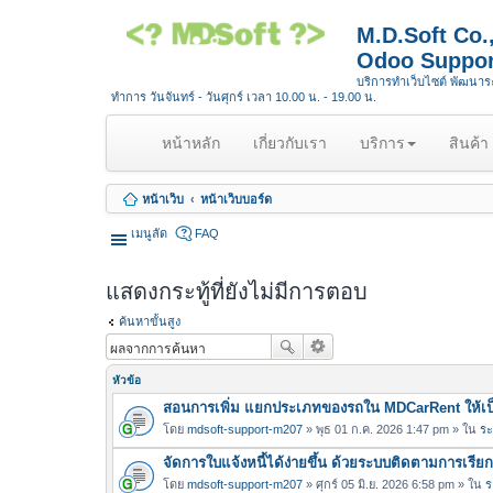
M.D.Soft Co
Odoo Suppor
บริการทำเว็บไซต์ พัฒนา
ทำการ วันจันทร์ - วันศุกร์ เวลา 10.00 น. - 19.00 น.
(
หน้าหลัก
เกี่ยวกับเรา
บริการ
สินค้า
c
u
หน้าเว็บ
หน้าเว็บบอร์ด
r
r
เมนูลัด
FAQ
e
n
แสดงกระทู้ที่ยังไม่มีการตอบ
t
)
ค้นหาขั้นสูง
หัวข้อ
สอนการเพิ่ม แยกประเภทของรถใน MDCarRent ให้เป็
โดย
mdsoft-support-m207
» พุธ 01 ก.ค. 2026 1:47 pm » ใน
ระ
จัดการใบแจ้งหนี้ได้ง่ายขึ้น ด้วยระบบติดตามการเรีย
โดย
mdsoft-support-m207
» ศุกร์ 05 มิ.ย. 2026 6:58 pm » ใน
ร