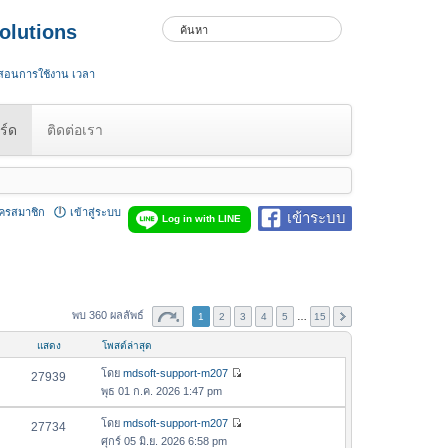
olutions
 สอนการใช้งาน เวลา
ร์ด
ติดต่อเรา
ัครสมาชิก
เข้าสู่ระบบ
เข้าระบบ
Log in with LINE
พบ 360 ผลลัพธ์
1
2
3
4
5
…
15
แสดง
โพสต์ล่าสุด
โดย
mdsoft-support-m207
27939
ดู
พุธ 01 ก.ค. 2026 1:47 pm
ข้
อ
โดย
mdsoft-support-m207
27734
ดู
ค
ศุกร์ 05 มิ.ย. 2026 6:58 pm