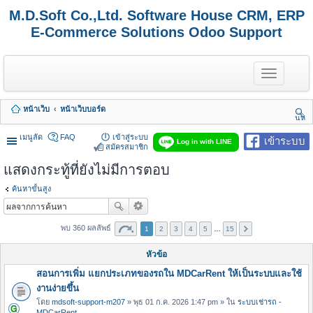
M.D.Soft Co.,Ltd. Software House CRM, ERP
E-Commerce Solutions Odoo Support
T
o
g
g
หน้าเว็บ
หน้าเว็บบอร์ด
l
นห
e
า
n
เมนูลัด
FAQ
เข้าสู่ระบบ
เข้าระบบ
Log in with LINE
a
สมัครสมาชิก
v
แสดงกระทู้ที่ยังไม่มีการตอบ
i
g
a
ค้นหาขั้นสูง
t
i
o
พบ 360 ผลลัพธ์
1
2
3
4
5
…
15
n
หัวข้อ
สอนการเพิ่ม แยกประเภทของรถใน MDCarRent ให้เป็นระบบและใช้
งานง่ายขึ้น
โดย
mdsoft-support-m207
» พุธ 01 ก.ค. 2026 1:47 pm » ใน
ระบบเช่ารถ -
MDCarRent