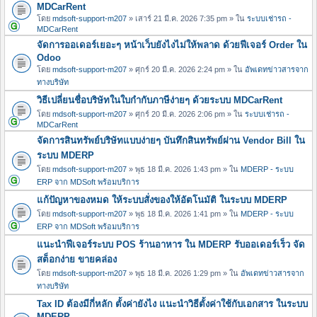
MDCarRent
โดย
mdsoft-support-m207
» เสาร์ 21 มี.ค. 2026 7:35 pm » ใน
ระบบเช่ารถ -
MDCarRent
จัดการออเดอร์เยอะๆ หน้าเว็บยังไงไม่ให้พลาด ด้วยฟีเจอร์ Order ใน
Odoo
โดย
mdsoft-support-m207
» ศุกร์ 20 มี.ค. 2026 2:24 pm » ใน
อัพเดทข่าวสารจาก
ทางบริษัท
วิธีเปลี่ยนชื่อบริษัทในใบกำกับภาษีง่ายๆ ด้วยระบบ MDCarRent
โดย
mdsoft-support-m207
» ศุกร์ 20 มี.ค. 2026 2:06 pm » ใน
ระบบเช่ารถ -
MDCarRent
จัดการสินทรัพย์บริษัทแบบง่ายๆ บันทึกสินทรัพย์ผ่าน Vendor Bill ใน
ระบบ MDERP
โดย
mdsoft-support-m207
» พุธ 18 มี.ค. 2026 1:43 pm » ใน
MDERP - ระบบ
ERP จาก MDSoft พร้อมบริการ
แก้ปัญหาของหมด ให้ระบบสั่งของให้อัตโนมัติ ในระบบ MDERP
โดย
mdsoft-support-m207
» พุธ 18 มี.ค. 2026 1:41 pm » ใน
MDERP - ระบบ
ERP จาก MDSoft พร้อมบริการ
แนะนำฟีเจอร์ระบบ POS ร้านอาหาร ใน MDERP รับออเดอร์เร็ว จัด
สต็อกง่าย ขายคล่อง
โดย
mdsoft-support-m207
» พุธ 18 มี.ค. 2026 1:29 pm » ใน
อัพเดทข่าวสารจาก
ทางบริษัท
Tax ID ต้องมีกี่หลัก ตั้งค่ายังไง แนะนำวิธีตั้งค่าใช้กับเอกสาร ในระบบ
MDERP