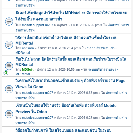
จากทางบริษัท
ฟีเจอร์เพิ่มข้อมูลค่าใช้จ่ายใน MDHoteller จัดการค่าใช้จ่ายโรงแรม
ได้ง่ายขึ้น ลดงานเอกสารซ้ำ
โดย
mdsoft-support-m207
» พฤหัสฯ. 21 พ.ค. 2026 6:26 pm » ใน
อัพเดทข่าวสาร
จากทางบริษัท
วิธีการตั้งค่ามิเตอร์ค่าน้ำค่าไฟแบบมีจำนวนเงินขั้นต่ำในระบบ
MDRental
โดย
narisara
» อังคาร 12 พ.ค. 2026 2:54 pm » ใน
ระบบบริหารงานเช่า -
MDRental
รับเงินไม่พลาด ปิดบิลง่ายในขั้นตอนเดียว! สอนรับชำระใบวางบิลใน
MDRental
โดย
MDSoft
» อังคาร 12 พ.ค. 2026 10:56 am » ใน
ระบบบริหารงานเช่า -
MDRental
วิเคราะห์เว็บจากจำนวนคนเข้าแบบง่ายๆ ด้วยฟีเจอร์รายงาน Page
Views ใน Odoo
โดย
mdsoft-support-m207
» อังคาร 24 มี.ค. 2026 6:37 pm » ใน
อัพเดทข่าวสาร
จากทางบริษัท
เช็คหน้าเว็บก่อนใช้งานจริง ป้องกันเว็บพัง ด้วยฟีเจอร์ Mobile
Preview ใน Odoo
โดย
mdsoft-support-m207
» อังคาร 24 มี.ค. 2026 6:27 pm » ใน
อัพเดทข่าวสาร
จากทางบริษัท
วิธีออกใบกำกับภาษี ใบเสร็จแบบย่อ และแบบด่วน ในระบบ