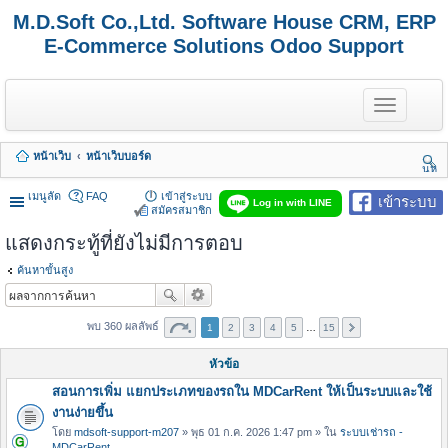
M.D.Soft Co.,Ltd. Software House CRM, ERP
E-Commerce Solutions Odoo Support
T
o
g
g
หน้าเว็บ
หน้าเว็บบอร์ด
l
นห
e
า
n
เมนูลัด
FAQ
เข้าสู่ระบบ
เข้าระบบ
Log in with LINE
a
สมัครสมาชิก
v
แสดงกระทู้ที่ยังไม่มีการตอบ
i
g
a
ค้นหาขั้นสูง
t
i
o
พบ 360 ผลลัพธ์
1
2
3
4
5
…
15
n
หัวข้อ
สอนการเพิ่ม แยกประเภทของรถใน MDCarRent ให้เป็นระบบและใช้
งานง่ายขึ้น
โดย
mdsoft-support-m207
» พุธ 01 ก.ค. 2026 1:47 pm » ใน
ระบบเช่ารถ -
MDCarRent