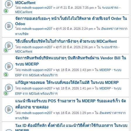
MDCarRent
โดย
mdsoft-support-m207
» เสาร์ 21 มี.ค. 2026 7:35 pm » ใน
ระบบเช่ารถ -
MDCarRent
จัดการออเดอร์เยอะๆ หน้าเว็บยังไงไม่ให้พลาด ด้วยฟีเจอร์ Order ใน
Odoo
โดย
mdsoft-support-m207
» ศุกร์ 20 มี.ค. 2026 2:24 pm » ใน
อัพเดทข่าวสารจาก
ทางบริษัท
วิธีเปลี่ยนชื่อบริษัทในใบกำกับภาษีง่ายๆ ด้วยระบบ MDCarRent
โดย
mdsoft-support-m207
» ศุกร์ 20 มี.ค. 2026 2:06 pm » ใน
ระบบเช่ารถ -
MDCarRent
จัดการสินทรัพย์บริษัทแบบง่ายๆ บันทึกสินทรัพย์ผ่าน Vendor Bill ใน
ระบบ MDERP
โดย
mdsoft-support-m207
» พุธ 18 มี.ค. 2026 1:43 pm » ใน
MDERP - ระบบ
ERP จาก MDSoft พร้อมบริการ
แก้ปัญหาของหมด ให้ระบบสั่งของให้อัตโนมัติ ในระบบ MDERP
โดย
mdsoft-support-m207
» พุธ 18 มี.ค. 2026 1:41 pm » ใน
MDERP - ระบบ
ERP จาก MDSoft พร้อมบริการ
แนะนำฟีเจอร์ระบบ POS ร้านอาหาร ใน MDERP รับออเดอร์เร็ว จัด
สต็อกง่าย ขายคล่อง
โดย
mdsoft-support-m207
» พุธ 18 มี.ค. 2026 1:29 pm » ใน
อัพเดทข่าวสารจาก
ทางบริษัท
Tax ID ต้องมีกี่หลัก ตั้งค่ายังไง แนะนำวิธีตั้งค่าใช้กับเอกสาร ในระบบ
MDERP