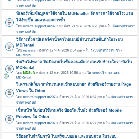
จากทางบริษัท
ฟีเจอร์เพิ่มข้อมูลค่าใช้จ่ายใน MDHoteller จัดการค่าใช้จ่ายโรงแรม
ได้ง่ายขึ้น ลดงานเอกสารซ้ำ
โดย
mdsoft-support-m207
» พฤหัสฯ. 21 พ.ค. 2026 6:26 pm » ใน
อัพเดทข่าวสาร
จากทางบริษัท
วิธีการตั้งค่ามิเตอร์ค่าน้ำค่าไฟแบบมีจำนวนเงินขั้นต่ำในระบบ
MDRental
โดย
narisara
» อังคาร 12 พ.ค. 2026 2:54 pm » ใน
ระบบบริหารงานเช่า -
MDRental
รับเงินไม่พลาด ปิดบิลง่ายในขั้นตอนเดียว! สอนรับชำระใบวางบิลใน
MDRental
โดย
MDSoft
» อังคาร 12 พ.ค. 2026 10:56 am » ใน
ระบบบริหารงานเช่า -
MDRental
วิเคราะห์เว็บจากจำนวนคนเข้าแบบง่ายๆ ด้วยฟีเจอร์รายงาน Page
Views ใน Odoo
โดย
mdsoft-support-m207
» อังคาร 24 มี.ค. 2026 6:37 pm » ใน
อัพเดทข่าวสาร
จากทางบริษัท
เช็คหน้าเว็บก่อนใช้งานจริง ป้องกันเว็บพัง ด้วยฟีเจอร์ Mobile
Preview ใน Odoo
โดย
mdsoft-support-m207
» อังคาร 24 มี.ค. 2026 6:27 pm » ใน
อัพเดทข่าวสาร
จากทางบริษัท
วิธีออกใบกำกับภาษี ใบเสร็จแบบย่อ และแบบด่วน ในระบบ