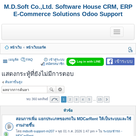
M.D.Soft Co.,Ltd. Software House CRM, ERP
E-Commerce Solutions Odoo Support
T
o
g
g
หน้าเว็บ
หน้าเว็บบอร์ด
l
นห
e
า
n
เมนูลัด
FAQ
เข้าสู่ระบบ
เข้าระบบ
Log in with LINE
a
สมัครสมาชิก
v
แสดงกระทู้ที่ยังไม่มีการตอบ
i
g
a
ค้นหาขั้นสูง
t
i
o
พบ 360 ผลลัพธ์
1
2
3
4
5
…
15
n
หัวข้อ
สอนการเพิ่ม แยกประเภทของรถใน MDCarRent ให้เป็นระบบและใช้
งานง่ายขึ้น
โดย
mdsoft-support-m207
» พุธ 01 ก.ค. 2026 1:47 pm » ใน
ระบบเช่ารถ -
MDCarRent