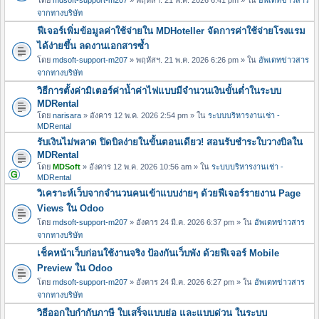
จากทางบริษัท
ฟีเจอร์เพิ่มข้อมูลค่าใช้จ่ายใน MDHoteller จัดการค่าใช้จ่ายโรงแรม
ได้ง่ายขึ้น ลดงานเอกสารซ้ำ
โดย
mdsoft-support-m207
» พฤหัสฯ. 21 พ.ค. 2026 6:26 pm » ใน
อัพเดทข่าวสาร
จากทางบริษัท
วิธีการตั้งค่ามิเตอร์ค่าน้ำค่าไฟแบบมีจำนวนเงินขั้นต่ำในระบบ
MDRental
โดย
narisara
» อังคาร 12 พ.ค. 2026 2:54 pm » ใน
ระบบบริหารงานเช่า -
MDRental
รับเงินไม่พลาด ปิดบิลง่ายในขั้นตอนเดียว! สอนรับชำระใบวางบิลใน
MDRental
โดย
MDSoft
» อังคาร 12 พ.ค. 2026 10:56 am » ใน
ระบบบริหารงานเช่า -
MDRental
วิเคราะห์เว็บจากจำนวนคนเข้าแบบง่ายๆ ด้วยฟีเจอร์รายงาน Page
Views ใน Odoo
โดย
mdsoft-support-m207
» อังคาร 24 มี.ค. 2026 6:37 pm » ใน
อัพเดทข่าวสาร
จากทางบริษัท
เช็คหน้าเว็บก่อนใช้งานจริง ป้องกันเว็บพัง ด้วยฟีเจอร์ Mobile
Preview ใน Odoo
โดย
mdsoft-support-m207
» อังคาร 24 มี.ค. 2026 6:27 pm » ใน
อัพเดทข่าวสาร
จากทางบริษัท
วิธีออกใบกำกับภาษี ใบเสร็จแบบย่อ และแบบด่วน ในระบบ