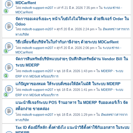
MDCarRent
โดย
mdsoft-support-m207
» เสาร์ 21 มี.ค. 2026 7:35 pm » ใน
ระบบเช่ารถ -
MDCarRent
จัดการออเดอร์เยอะๆ หน้าเว็บยังไงไม่ให้พลาด ด้วยฟีเจอร์ Order ใน
Odoo
โดย
mdsoft-support-m207
» ศุกร์ 20 มี.ค. 2026 2:24 pm » ใน
อัพเดทข่าวสารจาก
ทางบริษัท
วิธีเปลี่ยนชื่อบริษัทในใบกำกับภาษีง่ายๆ ด้วยระบบ MDCarRent
โดย
mdsoft-support-m207
» ศุกร์ 20 มี.ค. 2026 2:06 pm » ใน
ระบบเช่ารถ -
MDCarRent
จัดการสินทรัพย์บริษัทแบบง่ายๆ บันทึกสินทรัพย์ผ่าน Vendor Bill ใน
ระบบ MDERP
โดย
mdsoft-support-m207
» พุธ 18 มี.ค. 2026 1:43 pm » ใน
MDERP - ระบบ
ERP จาก MDSoft พร้อมบริการ
แก้ปัญหาของหมด ให้ระบบสั่งของให้อัตโนมัติ ในระบบ MDERP
โดย
mdsoft-support-m207
» พุธ 18 มี.ค. 2026 1:41 pm » ใน
MDERP - ระบบ
ERP จาก MDSoft พร้อมบริการ
แนะนำฟีเจอร์ระบบ POS ร้านอาหาร ใน MDERP รับออเดอร์เร็ว จัด
สต็อกง่าย ขายคล่อง
โดย
mdsoft-support-m207
» พุธ 18 มี.ค. 2026 1:29 pm » ใน
อัพเดทข่าวสารจาก
ทางบริษัท
Tax ID ต้องมีกี่หลัก ตั้งค่ายังไง แนะนำวิธีตั้งค่าใช้กับเอกสาร ในระบบ
MDERP