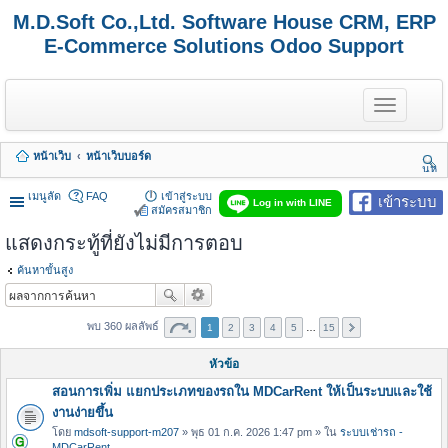
M.D.Soft Co.,Ltd. Software House CRM, ERP
E-Commerce Solutions Odoo Support
T
o
g
g
หน้าเว็บ
หน้าเว็บบอร์ด
l
นห
e
า
n
เมนูลัด
FAQ
เข้าสู่ระบบ
เข้าระบบ
Log in with LINE
a
สมัครสมาชิก
v
แสดงกระทู้ที่ยังไม่มีการตอบ
i
g
a
ค้นหาขั้นสูง
t
i
o
พบ 360 ผลลัพธ์
1
2
3
4
5
…
15
n
หัวข้อ
สอนการเพิ่ม แยกประเภทของรถใน MDCarRent ให้เป็นระบบและใช้
งานง่ายขึ้น
โดย
mdsoft-support-m207
» พุธ 01 ก.ค. 2026 1:47 pm » ใน
ระบบเช่ารถ -
MDCarRent