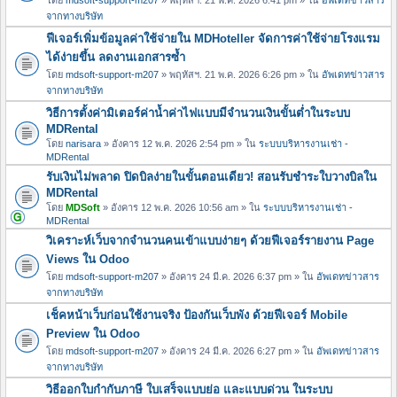
จากทางบริษัท
ฟีเจอร์เพิ่มข้อมูลค่าใช้จ่ายใน MDHoteller จัดการค่าใช้จ่ายโรงแรม
ได้ง่ายขึ้น ลดงานเอกสารซ้ำ
โดย
mdsoft-support-m207
» พฤหัสฯ. 21 พ.ค. 2026 6:26 pm » ใน
อัพเดทข่าวสาร
จากทางบริษัท
วิธีการตั้งค่ามิเตอร์ค่าน้ำค่าไฟแบบมีจำนวนเงินขั้นต่ำในระบบ
MDRental
โดย
narisara
» อังคาร 12 พ.ค. 2026 2:54 pm » ใน
ระบบบริหารงานเช่า -
MDRental
รับเงินไม่พลาด ปิดบิลง่ายในขั้นตอนเดียว! สอนรับชำระใบวางบิลใน
MDRental
โดย
MDSoft
» อังคาร 12 พ.ค. 2026 10:56 am » ใน
ระบบบริหารงานเช่า -
MDRental
วิเคราะห์เว็บจากจำนวนคนเข้าแบบง่ายๆ ด้วยฟีเจอร์รายงาน Page
Views ใน Odoo
โดย
mdsoft-support-m207
» อังคาร 24 มี.ค. 2026 6:37 pm » ใน
อัพเดทข่าวสาร
จากทางบริษัท
เช็คหน้าเว็บก่อนใช้งานจริง ป้องกันเว็บพัง ด้วยฟีเจอร์ Mobile
Preview ใน Odoo
โดย
mdsoft-support-m207
» อังคาร 24 มี.ค. 2026 6:27 pm » ใน
อัพเดทข่าวสาร
จากทางบริษัท
วิธีออกใบกำกับภาษี ใบเสร็จแบบย่อ และแบบด่วน ในระบบ