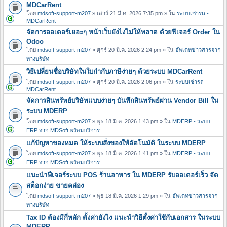
MDCarRent
โดย
mdsoft-support-m207
» เสาร์ 21 มี.ค. 2026 7:35 pm » ใน
ระบบเช่ารถ -
MDCarRent
จัดการออเดอร์เยอะๆ หน้าเว็บยังไงไม่ให้พลาด ด้วยฟีเจอร์ Order ใน
Odoo
โดย
mdsoft-support-m207
» ศุกร์ 20 มี.ค. 2026 2:24 pm » ใน
อัพเดทข่าวสารจาก
ทางบริษัท
วิธีเปลี่ยนชื่อบริษัทในใบกำกับภาษีง่ายๆ ด้วยระบบ MDCarRent
โดย
mdsoft-support-m207
» ศุกร์ 20 มี.ค. 2026 2:06 pm » ใน
ระบบเช่ารถ -
MDCarRent
จัดการสินทรัพย์บริษัทแบบง่ายๆ บันทึกสินทรัพย์ผ่าน Vendor Bill ใน
ระบบ MDERP
โดย
mdsoft-support-m207
» พุธ 18 มี.ค. 2026 1:43 pm » ใน
MDERP - ระบบ
ERP จาก MDSoft พร้อมบริการ
แก้ปัญหาของหมด ให้ระบบสั่งของให้อัตโนมัติ ในระบบ MDERP
โดย
mdsoft-support-m207
» พุธ 18 มี.ค. 2026 1:41 pm » ใน
MDERP - ระบบ
ERP จาก MDSoft พร้อมบริการ
แนะนำฟีเจอร์ระบบ POS ร้านอาหาร ใน MDERP รับออเดอร์เร็ว จัด
สต็อกง่าย ขายคล่อง
โดย
mdsoft-support-m207
» พุธ 18 มี.ค. 2026 1:29 pm » ใน
อัพเดทข่าวสารจาก
ทางบริษัท
Tax ID ต้องมีกี่หลัก ตั้งค่ายังไง แนะนำวิธีตั้งค่าใช้กับเอกสาร ในระบบ
MDERP