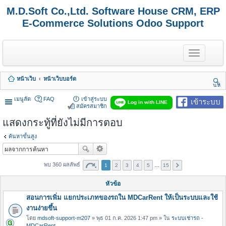
M.D.Soft Co.,Ltd. Software House CRM, ERP
E-Commerce Solutions Odoo Support
T
o
g
g
หน้าเว็บ
หน้าเว็บบอร์ด
l
นห
e
า
n
เมนูลัด
FAQ
เข้าสู่ระบบ
เข้าระบบ
Log in with LINE
a
สมัครสมาชิก
v
แสดงกระทู้ที่ยังไม่มีการตอบ
i
g
a
ค้นหาขั้นสูง
t
i
o
พบ 360 ผลลัพธ์
1
2
3
4
5
…
15
n
หัวข้อ
สอนการเพิ่ม แยกประเภทของรถใน MDCarRent ให้เป็นระบบและใช้
งานง่ายขึ้น
โดย
mdsoft-support-m207
» พุธ 01 ก.ค. 2026 1:47 pm » ใน
ระบบเช่ารถ -
MDCarRent