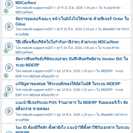
MDCarRent
โดย
mdsoft-support-m207
» เสาร์ 21 มี.ค. 2026 7:35 pm » ใน
ระบบเช่ารถ -
MDCarRent
จัดการออเดอร์เยอะๆ หน้าเว็บยังไงไม่ให้พลาด ด้วยฟีเจอร์ Order ใน
Odoo
โดย
mdsoft-support-m207
» ศุกร์ 20 มี.ค. 2026 2:24 pm » ใน
อัพเดทข่าวสารจาก
ทางบริษัท
วิธีเปลี่ยนชื่อบริษัทในใบกำกับภาษีง่ายๆ ด้วยระบบ MDCarRent
โดย
mdsoft-support-m207
» ศุกร์ 20 มี.ค. 2026 2:06 pm » ใน
ระบบเช่ารถ -
MDCarRent
จัดการสินทรัพย์บริษัทแบบง่ายๆ บันทึกสินทรัพย์ผ่าน Vendor Bill ใน
ระบบ MDERP
โดย
mdsoft-support-m207
» พุธ 18 มี.ค. 2026 1:43 pm » ใน
MDERP - ระบบ
ERP จาก MDSoft พร้อมบริการ
แก้ปัญหาของหมด ให้ระบบสั่งของให้อัตโนมัติ ในระบบ MDERP
โดย
mdsoft-support-m207
» พุธ 18 มี.ค. 2026 1:41 pm » ใน
MDERP - ระบบ
ERP จาก MDSoft พร้อมบริการ
แนะนำฟีเจอร์ระบบ POS ร้านอาหาร ใน MDERP รับออเดอร์เร็ว จัด
สต็อกง่าย ขายคล่อง
โดย
mdsoft-support-m207
» พุธ 18 มี.ค. 2026 1:29 pm » ใน
อัพเดทข่าวสารจาก
ทางบริษัท
Tax ID ต้องมีกี่หลัก ตั้งค่ายังไง แนะนำวิธีตั้งค่าใช้กับเอกสาร ในระบบ
MDERP