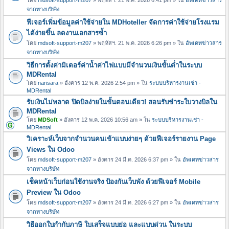
จากทางบริษัท
ฟีเจอร์เพิ่มข้อมูลค่าใช้จ่ายใน MDHoteller จัดการค่าใช้จ่ายโรงแรม
ได้ง่ายขึ้น ลดงานเอกสารซ้ำ
โดย
mdsoft-support-m207
» พฤหัสฯ. 21 พ.ค. 2026 6:26 pm » ใน
อัพเดทข่าวสาร
จากทางบริษัท
วิธีการตั้งค่ามิเตอร์ค่าน้ำค่าไฟแบบมีจำนวนเงินขั้นต่ำในระบบ
MDRental
โดย
narisara
» อังคาร 12 พ.ค. 2026 2:54 pm » ใน
ระบบบริหารงานเช่า -
MDRental
รับเงินไม่พลาด ปิดบิลง่ายในขั้นตอนเดียว! สอนรับชำระใบวางบิลใน
MDRental
โดย
MDSoft
» อังคาร 12 พ.ค. 2026 10:56 am » ใน
ระบบบริหารงานเช่า -
MDRental
วิเคราะห์เว็บจากจำนวนคนเข้าแบบง่ายๆ ด้วยฟีเจอร์รายงาน Page
Views ใน Odoo
โดย
mdsoft-support-m207
» อังคาร 24 มี.ค. 2026 6:37 pm » ใน
อัพเดทข่าวสาร
จากทางบริษัท
เช็คหน้าเว็บก่อนใช้งานจริง ป้องกันเว็บพัง ด้วยฟีเจอร์ Mobile
Preview ใน Odoo
โดย
mdsoft-support-m207
» อังคาร 24 มี.ค. 2026 6:27 pm » ใน
อัพเดทข่าวสาร
จากทางบริษัท
วิธีออกใบกำกับภาษี ใบเสร็จแบบย่อ และแบบด่วน ในระบบ