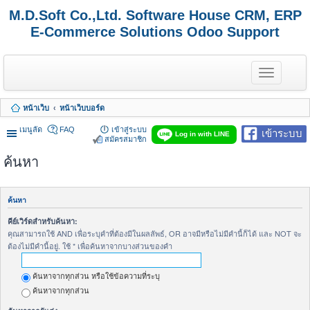
M.D.Soft Co.,Ltd. Software House CRM, ERP
E-Commerce Solutions Odoo Support
T
o
g
g
หน้าเว็บ
หน้าเว็บบอร์ด
l
e
เมนูลัด
FAQ
เข้าสู่ระบบ
เข้าระบบ
n
Log in with LINE
สมัครสมาชิก
a
v
ค้นหา
i
g
a
t
ค้นหา
i
o
คีย์เวิร์ดสำหรับค้นหา:
n
คุณสามารถใช้ AND เพื่อระบุคำที่ต้องมีในผลลัพธ์, OR อาจมีหรือไม่มีคำนี้ก็ได้ และ NOT จะ
ต้องไม่มีคำนี้อยู่. ใช้ * เพื่อค้นหาจากบางส่วนของคำ
ค้นหาจากทุกส่วน หรือใช้ข้อความที่ระบุ
ค้นหาจากทุกส่วน