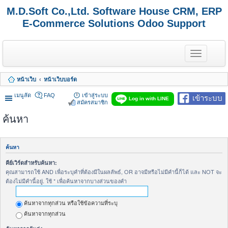
M.D.Soft Co.,Ltd. Software House CRM, ERP
E-Commerce Solutions Odoo Support
T
o
g
g
หน้าเว็บ
หน้าเว็บบอร์ด
l
e
เมนูลัด
FAQ
เข้าสู่ระบบ
เข้าระบบ
n
Log in with LINE
สมัครสมาชิก
a
v
ค้นหา
i
g
a
t
ค้นหา
i
o
คีย์เวิร์ดสำหรับค้นหา:
n
คุณสามารถใช้ AND เพื่อระบุคำที่ต้องมีในผลลัพธ์, OR อาจมีหรือไม่มีคำนี้ก็ได้ และ NOT จะ
ต้องไม่มีคำนี้อยู่. ใช้ * เพื่อค้นหาจากบางส่วนของคำ
ค้นหาจากทุกส่วน หรือใช้ข้อความที่ระบุ
ค้นหาจากทุกส่วน