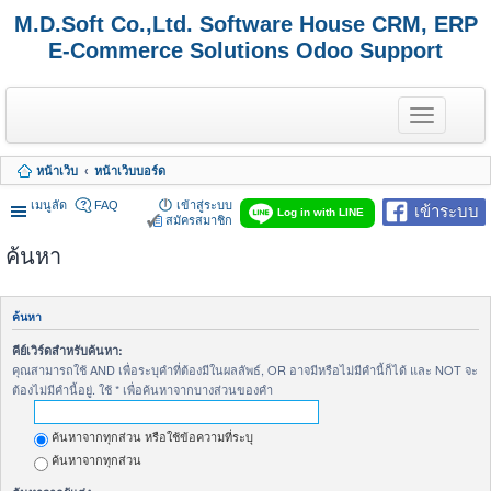
M.D.Soft Co.,Ltd. Software House CRM, ERP
E-Commerce Solutions Odoo Support
T
o
g
g
หน้าเว็บ
หน้าเว็บบอร์ด
l
e
เมนูลัด
FAQ
เข้าสู่ระบบ
เข้าระบบ
n
Log in with LINE
สมัครสมาชิก
a
v
ค้นหา
i
g
a
t
ค้นหา
i
o
คีย์เวิร์ดสำหรับค้นหา:
n
คุณสามารถใช้ AND เพื่อระบุคำที่ต้องมีในผลลัพธ์, OR อาจมีหรือไม่มีคำนี้ก็ได้ และ NOT จะ
ต้องไม่มีคำนี้อยู่. ใช้ * เพื่อค้นหาจากบางส่วนของคำ
ค้นหาจากทุกส่วน หรือใช้ข้อความที่ระบุ
ค้นหาจากทุกส่วน