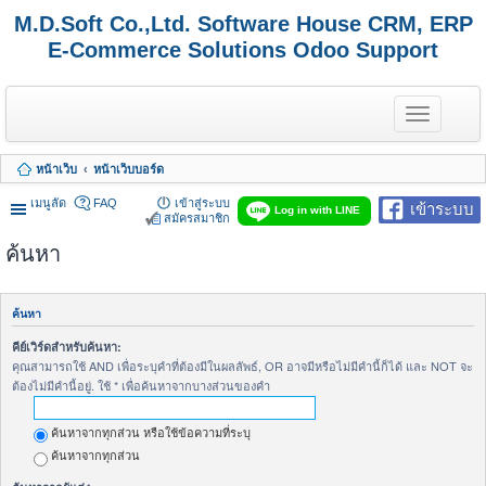
M.D.Soft Co.,Ltd. Software House CRM, ERP
E-Commerce Solutions Odoo Support
T
o
g
g
หน้าเว็บ
หน้าเว็บบอร์ด
l
e
เมนูลัด
FAQ
เข้าสู่ระบบ
เข้าระบบ
n
Log in with LINE
สมัครสมาชิก
a
v
ค้นหา
i
g
a
t
ค้นหา
i
o
คีย์เวิร์ดสำหรับค้นหา:
n
คุณสามารถใช้ AND เพื่อระบุคำที่ต้องมีในผลลัพธ์, OR อาจมีหรือไม่มีคำนี้ก็ได้ และ NOT จะ
ต้องไม่มีคำนี้อยู่. ใช้ * เพื่อค้นหาจากบางส่วนของคำ
ค้นหาจากทุกส่วน หรือใช้ข้อความที่ระบุ
ค้นหาจากทุกส่วน