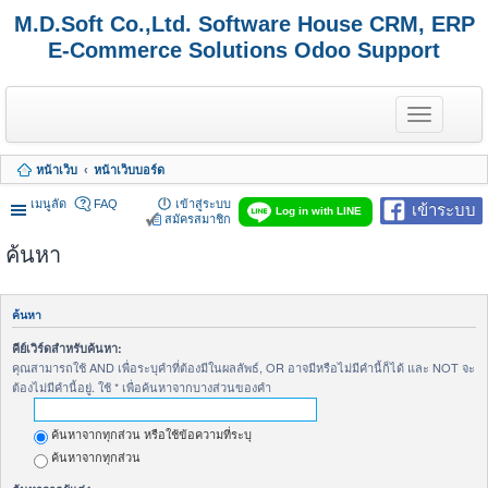
M.D.Soft Co.,Ltd. Software House CRM, ERP
E-Commerce Solutions Odoo Support
T
o
g
g
หน้าเว็บ
หน้าเว็บบอร์ด
l
e
เมนูลัด
FAQ
เข้าสู่ระบบ
เข้าระบบ
n
Log in with LINE
สมัครสมาชิก
a
v
ค้นหา
i
g
a
t
ค้นหา
i
o
คีย์เวิร์ดสำหรับค้นหา:
n
คุณสามารถใช้ AND เพื่อระบุคำที่ต้องมีในผลลัพธ์, OR อาจมีหรือไม่มีคำนี้ก็ได้ และ NOT จะ
ต้องไม่มีคำนี้อยู่. ใช้ * เพื่อค้นหาจากบางส่วนของคำ
ค้นหาจากทุกส่วน หรือใช้ข้อความที่ระบุ
ค้นหาจากทุกส่วน