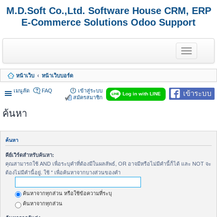
M.D.Soft Co.,Ltd. Software House CRM, ERP
E-Commerce Solutions Odoo Support
T
o
g
g
หน้าเว็บ
หน้าเว็บบอร์ด
l
e
เมนูลัด
FAQ
เข้าสู่ระบบ
เข้าระบบ
n
Log in with LINE
สมัครสมาชิก
a
v
ค้นหา
i
g
a
t
ค้นหา
i
o
คีย์เวิร์ดสำหรับค้นหา:
n
คุณสามารถใช้ AND เพื่อระบุคำที่ต้องมีในผลลัพธ์, OR อาจมีหรือไม่มีคำนี้ก็ได้ และ NOT จะ
ต้องไม่มีคำนี้อยู่. ใช้ * เพื่อค้นหาจากบางส่วนของคำ
ค้นหาจากทุกส่วน หรือใช้ข้อความที่ระบุ
ค้นหาจากทุกส่วน