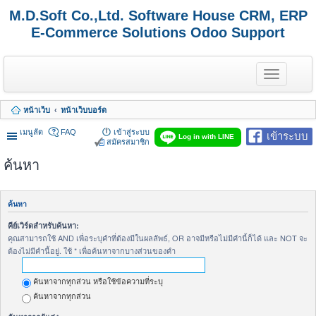
M.D.Soft Co.,Ltd. Software House CRM, ERP
E-Commerce Solutions Odoo Support
T
o
g
g
หน้าเว็บ
หน้าเว็บบอร์ด
l
e
เมนูลัด
FAQ
เข้าสู่ระบบ
เข้าระบบ
n
Log in with LINE
สมัครสมาชิก
a
v
ค้นหา
i
g
a
t
ค้นหา
i
o
คีย์เวิร์ดสำหรับค้นหา:
n
คุณสามารถใช้ AND เพื่อระบุคำที่ต้องมีในผลลัพธ์, OR อาจมีหรือไม่มีคำนี้ก็ได้ และ NOT จะ
ต้องไม่มีคำนี้อยู่. ใช้ * เพื่อค้นหาจากบางส่วนของคำ
ค้นหาจากทุกส่วน หรือใช้ข้อความที่ระบุ
ค้นหาจากทุกส่วน