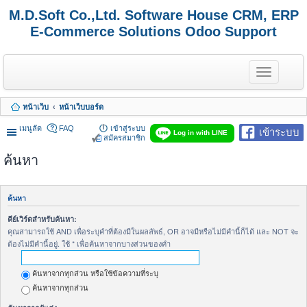
M.D.Soft Co.,Ltd. Software House CRM, ERP
E-Commerce Solutions Odoo Support
T
o
g
g
หน้าเว็บ
หน้าเว็บบอร์ด
l
e
เมนูลัด
FAQ
เข้าสู่ระบบ
เข้าระบบ
n
Log in with LINE
สมัครสมาชิก
a
v
ค้นหา
i
g
a
t
ค้นหา
i
o
คีย์เวิร์ดสำหรับค้นหา:
n
คุณสามารถใช้ AND เพื่อระบุคำที่ต้องมีในผลลัพธ์, OR อาจมีหรือไม่มีคำนี้ก็ได้ และ NOT จะ
ต้องไม่มีคำนี้อยู่. ใช้ * เพื่อค้นหาจากบางส่วนของคำ
ค้นหาจากทุกส่วน หรือใช้ข้อความที่ระบุ
ค้นหาจากทุกส่วน