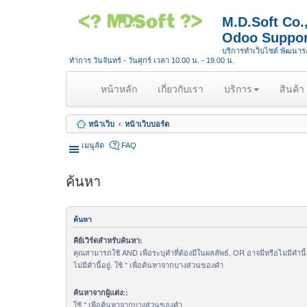
M.D.Soft Co
Odoo Suppor
บริการทำเว็บไซต์ พัฒนา
ทำการ วันจันทร์ - วันศุกร์ เวลา 10.00 น. - 19.00 น.
(
หน้าหลัก
เกี่ยวกับเรา
บริการ
สินค้า
c
u
หน้าเว็บ
หน้าเว็บบอร์ด
r
r
เมนูลัด
FAQ
e
n
ค้นหา
t
)
ค้นหา
คีย์เวิร์ดสำหรับค้นหา:
คุณสามารถใช้ AND เพื่อระบุคำที่ต้องมีในผลลัพธ์, OR อาจมีหรือไม่มีคำนี
ไม่มีคำนี้อยู่. ใช้ * เพื่อค้นหาจากบางส่วนของคำ
ค้นหาจากผู้แต่ง::
ใช้ * เพื่อค้นหาจากบางส่วนของคำ