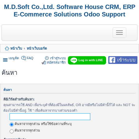
M.D.Soft Co.,Ltd. Software House CRM, ERP
E-Commerce Solutions Odoo Support
T
o
g
g
หน้าเว็บ
หน้าเว็บบอร์ด
l
e
เมนูลัด
FAQ
เข้าสู่ระบบ
เข้าระบบ
n
Log in with LINE
สมัครสมาชิก
a
v
ค้นหา
i
g
a
t
ค้นหา
i
o
คีย์เวิร์ดสำหรับค้นหา:
n
คุณสามารถใช้ AND เพื่อระบุคำที่ต้องมีในผลลัพธ์, OR อาจมีหรือไม่มีคำนี้ก็ได้ และ NOT จะ
ต้องไม่มีคำนี้อยู่. ใช้ * เพื่อค้นหาจากบางส่วนของคำ
ค้นหาจากทุกส่วน หรือใช้ข้อความที่ระบุ
ค้นหาจากทุกส่วน