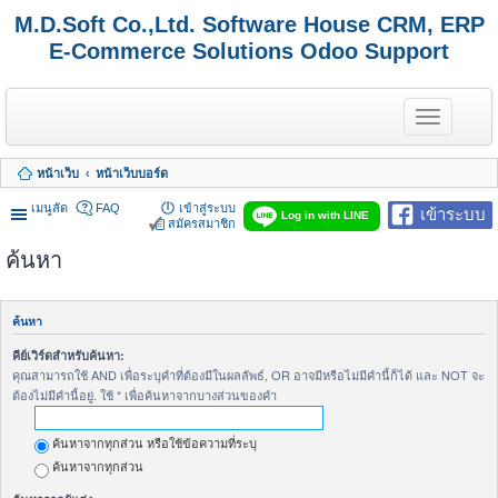
M.D.Soft Co.,Ltd. Software House CRM, ERP
E-Commerce Solutions Odoo Support
T
o
g
g
หน้าเว็บ
หน้าเว็บบอร์ด
l
e
เมนูลัด
FAQ
เข้าสู่ระบบ
เข้าระบบ
n
Log in with LINE
สมัครสมาชิก
a
v
ค้นหา
i
g
a
t
ค้นหา
i
o
คีย์เวิร์ดสำหรับค้นหา:
n
คุณสามารถใช้ AND เพื่อระบุคำที่ต้องมีในผลลัพธ์, OR อาจมีหรือไม่มีคำนี้ก็ได้ และ NOT จะ
ต้องไม่มีคำนี้อยู่. ใช้ * เพื่อค้นหาจากบางส่วนของคำ
ค้นหาจากทุกส่วน หรือใช้ข้อความที่ระบุ
ค้นหาจากทุกส่วน