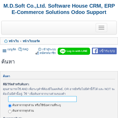
M.D.Soft Co.,Ltd. Software House CRM, ERP
E-Commerce Solutions Odoo Support
T
o
g
g
หน้าเว็บ
หน้าเว็บบอร์ด
l
e
เมนูลัด
FAQ
เข้าสู่ระบบ
เข้าระบบ
n
Log in with LINE
สมัครสมาชิก
a
v
ค้นหา
i
g
a
t
ค้นหา
i
o
คีย์เวิร์ดสำหรับค้นหา:
n
คุณสามารถใช้ AND เพื่อระบุคำที่ต้องมีในผลลัพธ์, OR อาจมีหรือไม่มีคำนี้ก็ได้ และ NOT จะ
ต้องไม่มีคำนี้อยู่. ใช้ * เพื่อค้นหาจากบางส่วนของคำ
ค้นหาจากทุกส่วน หรือใช้ข้อความที่ระบุ
ค้นหาจากทุกส่วน