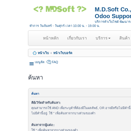
M.D.Soft Co
Odoo Suppor
บริการทำเว็บไซต์ พัฒนา
ทำการ วันจันทร์ - วันศุกร์ เวลา 10.00 น. - 19.00 น.
(
หน้าหลัก
เกี่ยวกับเรา
บริการ
สินค้า
c
u
หน้าเว็บ
หน้าเว็บบอร์ด
r
r
เมนูลัด
FAQ
e
n
ค้นหา
t
)
ค้นหา
คีย์เวิร์ดสำหรับค้นหา:
คุณสามารถใช้ AND เพื่อระบุคำที่ต้องมีในผลลัพธ์, OR อาจมีหรือไม่มีคำนี
ไม่มีคำนี้อยู่. ใช้ * เพื่อค้นหาจากบางส่วนของคำ
ค้นหาจากผู้แต่ง::
ใช้ * เพื่อค้นหาจากบางส่วนของคำ