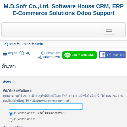
M.D.Soft Co.,Ltd. Software House CRM, ERP
E-Commerce Solutions Odoo Support
T
o
g
g
หน้าเว็บ
หน้าเว็บบอร์ด
l
e
เมนูลัด
FAQ
เข้าสู่ระบบ
เข้าระบบ
n
Log in with LINE
สมัครสมาชิก
a
v
ค้นหา
i
g
a
t
ค้นหา
i
o
คีย์เวิร์ดสำหรับค้นหา:
n
คุณสามารถใช้ AND เพื่อระบุคำที่ต้องมีในผลลัพธ์, OR อาจมีหรือไม่มีคำนี้ก็ได้ และ NOT จะ
ต้องไม่มีคำนี้อยู่. ใช้ * เพื่อค้นหาจากบางส่วนของคำ
ค้นหาจากทุกส่วน หรือใช้ข้อความที่ระบุ
ค้นหาจากทุกส่วน