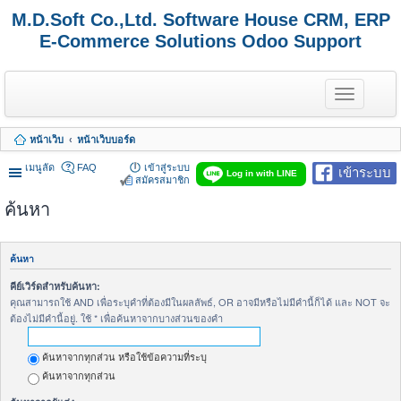
M.D.Soft Co.,Ltd. Software House CRM, ERP
E-Commerce Solutions Odoo Support
T
o
g
g
หน้าเว็บ
หน้าเว็บบอร์ด
l
e
เมนูลัด
FAQ
เข้าสู่ระบบ
เข้าระบบ
n
Log in with LINE
สมัครสมาชิก
a
v
ค้นหา
i
g
a
t
ค้นหา
i
o
คีย์เวิร์ดสำหรับค้นหา:
n
คุณสามารถใช้ AND เพื่อระบุคำที่ต้องมีในผลลัพธ์, OR อาจมีหรือไม่มีคำนี้ก็ได้ และ NOT จะ
ต้องไม่มีคำนี้อยู่. ใช้ * เพื่อค้นหาจากบางส่วนของคำ
ค้นหาจากทุกส่วน หรือใช้ข้อความที่ระบุ
ค้นหาจากทุกส่วน