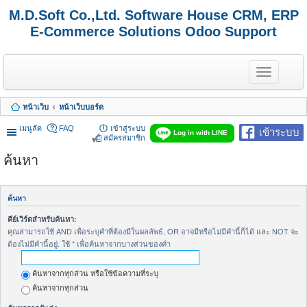
M.D.Soft Co.,Ltd. Software House CRM, ERP
E-Commerce Solutions Odoo Support
T
o
g
g
หน้าเว็บ
หน้าเว็บบอร์ด
l
e
เมนูลัด
FAQ
เข้าสู่ระบบ
เข้าระบบ
n
Log in with LINE
สมัครสมาชิก
a
v
ค้นหา
i
g
a
t
ค้นหา
i
o
คีย์เวิร์ดสำหรับค้นหา:
n
คุณสามารถใช้ AND เพื่อระบุคำที่ต้องมีในผลลัพธ์, OR อาจมีหรือไม่มีคำนี้ก็ได้ และ NOT จะ
ต้องไม่มีคำนี้อยู่. ใช้ * เพื่อค้นหาจากบางส่วนของคำ
ค้นหาจากทุกส่วน หรือใช้ข้อความที่ระบุ
ค้นหาจากทุกส่วน