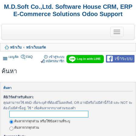
M.D.Soft Co.,Ltd. Software House CRM, ERP
E-Commerce Solutions Odoo Support
T
o
g
g
หน้าเว็บ
หน้าเว็บบอร์ด
l
e
เมนูลัด
FAQ
เข้าสู่ระบบ
เข้าระบบ
n
Log in with LINE
สมัครสมาชิก
a
v
ค้นหา
i
g
a
t
ค้นหา
i
o
คีย์เวิร์ดสำหรับค้นหา:
n
คุณสามารถใช้ AND เพื่อระบุคำที่ต้องมีในผลลัพธ์, OR อาจมีหรือไม่มีคำนี้ก็ได้ และ NOT จะ
ต้องไม่มีคำนี้อยู่. ใช้ * เพื่อค้นหาจากบางส่วนของคำ
ค้นหาจากทุกส่วน หรือใช้ข้อความที่ระบุ
ค้นหาจากทุกส่วน