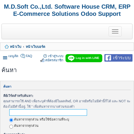
M.D.Soft Co.,Ltd. Software House CRM, ERP
E-Commerce Solutions Odoo Support
T
o
g
g
หน้าเว็บ
หน้าเว็บบอร์ด
l
e
เมนูลัด
FAQ
เข้าสู่ระบบ
เข้าระบบ
n
Log in with LINE
สมัครสมาชิก
a
v
ค้นหา
i
g
a
t
ค้นหา
i
o
คีย์เวิร์ดสำหรับค้นหา:
n
คุณสามารถใช้ AND เพื่อระบุคำที่ต้องมีในผลลัพธ์, OR อาจมีหรือไม่มีคำนี้ก็ได้ และ NOT จะ
ต้องไม่มีคำนี้อยู่. ใช้ * เพื่อค้นหาจากบางส่วนของคำ
ค้นหาจากทุกส่วน หรือใช้ข้อความที่ระบุ
ค้นหาจากทุกส่วน