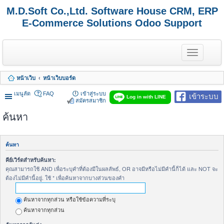
M.D.Soft Co.,Ltd. Software House CRM, ERP
E-Commerce Solutions Odoo Support
T
o
g
g
หน้าเว็บ
หน้าเว็บบอร์ด
l
e
เมนูลัด
FAQ
เข้าสู่ระบบ
เข้าระบบ
n
Log in with LINE
สมัครสมาชิก
a
v
ค้นหา
i
g
a
t
ค้นหา
i
o
คีย์เวิร์ดสำหรับค้นหา:
n
คุณสามารถใช้ AND เพื่อระบุคำที่ต้องมีในผลลัพธ์, OR อาจมีหรือไม่มีคำนี้ก็ได้ และ NOT จะ
ต้องไม่มีคำนี้อยู่. ใช้ * เพื่อค้นหาจากบางส่วนของคำ
ค้นหาจากทุกส่วน หรือใช้ข้อความที่ระบุ
ค้นหาจากทุกส่วน