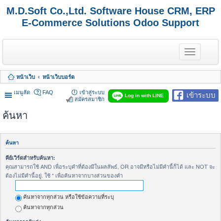
M.D.Soft Co.,Ltd. Software House CRM, ERP
E-Commerce Solutions Odoo Support
T
o
g
g
หน้าเว็บ
หน้าเว็บบอร์ด
l
e
เมนูลัด
FAQ
เข้าสู่ระบบ
เข้าระบบ
n
Log in with LINE
สมัครสมาชิก
a
v
ค้นหา
i
g
a
t
ค้นหา
i
o
คีย์เวิร์ดสำหรับค้นหา:
n
คุณสามารถใช้ AND เพื่อระบุคำที่ต้องมีในผลลัพธ์, OR อาจมีหรือไม่มีคำนี้ก็ได้ และ NOT จะ
ต้องไม่มีคำนี้อยู่. ใช้ * เพื่อค้นหาจากบางส่วนของคำ
ค้นหาจากทุกส่วน หรือใช้ข้อความที่ระบุ
ค้นหาจากทุกส่วน