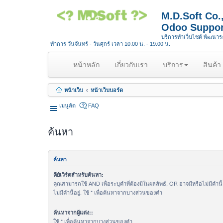
M.D.Soft Co
Odoo Suppor
บริการทำเว็บไซต์ พัฒนา
ทำการ วันจันทร์ - วันศุกร์ เวลา 10.00 น. - 19.00 น.
(
หน้าหลัก
เกี่ยวกับเรา
บริการ
สินค้า
c
u
หน้าเว็บ
หน้าเว็บบอร์ด
r
r
เมนูลัด
FAQ
e
n
ค้นหา
t
)
ค้นหา
คีย์เวิร์ดสำหรับค้นหา:
คุณสามารถใช้ AND เพื่อระบุคำที่ต้องมีในผลลัพธ์, OR อาจมีหรือไม่มีคำนี
ไม่มีคำนี้อยู่. ใช้ * เพื่อค้นหาจากบางส่วนของคำ
ค้นหาจากผู้แต่ง::
ใช้ * เพื่อค้นหาจากบางส่วนของคำ