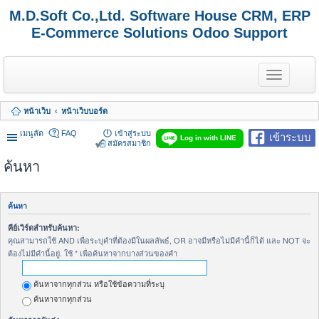
M.D.Soft Co.,Ltd. Software House CRM, ERP
E-Commerce Solutions Odoo Support
T
o
g
g
หน้าเว็บ
หน้าเว็บบอร์ด
l
e
เมนูลัด
FAQ
เข้าสู่ระบบ
เข้าระบบ
n
Log in with LINE
สมัครสมาชิก
a
v
ค้นหา
i
g
a
t
ค้นหา
i
o
คีย์เวิร์ดสำหรับค้นหา:
n
คุณสามารถใช้ AND เพื่อระบุคำที่ต้องมีในผลลัพธ์, OR อาจมีหรือไม่มีคำนี้ก็ได้ และ NOT จะ
ต้องไม่มีคำนี้อยู่. ใช้ * เพื่อค้นหาจากบางส่วนของคำ
ค้นหาจากทุกส่วน หรือใช้ข้อความที่ระบุ
ค้นหาจากทุกส่วน