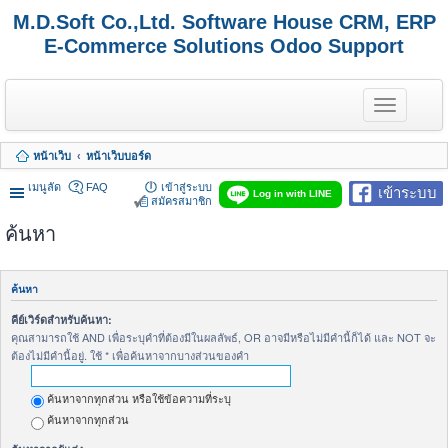
M.D.Soft Co.,Ltd. Software House CRM, ERP
E-Commerce Solutions Odoo Support
T
o
g
g
หน้าเว็บ
หน้าเว็บบอร์ด
l
e
เมนูลัด
FAQ
เข้าสู่ระบบ
เข้าระบบ
n
Log in with LINE
สมัครสมาชิก
a
v
ค้นหา
i
g
a
t
ค้นหา
i
o
คีย์เวิร์ดสำหรับค้นหา:
n
คุณสามารถใช้ AND เพื่อระบุคำที่ต้องมีในผลลัพธ์, OR อาจมีหรือไม่มีคำนี้ก็ได้ และ NOT จะ
ต้องไม่มีคำนี้อยู่. ใช้ * เพื่อค้นหาจากบางส่วนของคำ
ค้นหาจากทุกส่วน หรือใช้ข้อความที่ระบุ
ค้นหาจากทุกส่วน