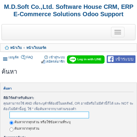
M.D.Soft Co.,Ltd. Software House CRM, ERP
E-Commerce Solutions Odoo Support
T
o
g
g
หน้าเว็บ
หน้าเว็บบอร์ด
l
e
เมนูลัด
FAQ
เข้าสู่ระบบ
เข้าระบบ
n
Log in with LINE
สมัครสมาชิก
a
v
ค้นหา
i
g
a
t
ค้นหา
i
o
คีย์เวิร์ดสำหรับค้นหา:
n
คุณสามารถใช้ AND เพื่อระบุคำที่ต้องมีในผลลัพธ์, OR อาจมีหรือไม่มีคำนี้ก็ได้ และ NOT จะ
ต้องไม่มีคำนี้อยู่. ใช้ * เพื่อค้นหาจากบางส่วนของคำ
ค้นหาจากทุกส่วน หรือใช้ข้อความที่ระบุ
ค้นหาจากทุกส่วน