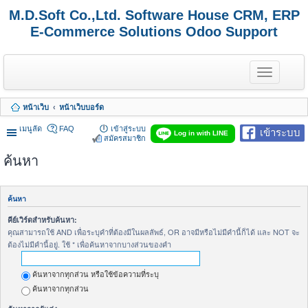
M.D.Soft Co.,Ltd. Software House CRM, ERP
E-Commerce Solutions Odoo Support
T
o
g
g
หน้าเว็บ
หน้าเว็บบอร์ด
l
e
เมนูลัด
FAQ
เข้าสู่ระบบ
เข้าระบบ
n
Log in with LINE
สมัครสมาชิก
a
v
ค้นหา
i
g
a
t
ค้นหา
i
o
คีย์เวิร์ดสำหรับค้นหา:
n
คุณสามารถใช้ AND เพื่อระบุคำที่ต้องมีในผลลัพธ์, OR อาจมีหรือไม่มีคำนี้ก็ได้ และ NOT จะ
ต้องไม่มีคำนี้อยู่. ใช้ * เพื่อค้นหาจากบางส่วนของคำ
ค้นหาจากทุกส่วน หรือใช้ข้อความที่ระบุ
ค้นหาจากทุกส่วน