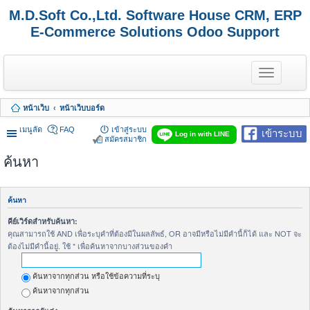
M.D.Soft Co.,Ltd. Software House CRM, ERP
E-Commerce Solutions Odoo Support
T
o
g
g
หน้าเว็บ
หน้าเว็บบอร์ด
l
e
เมนูลัด
FAQ
เข้าสู่ระบบ
เข้าระบบ
n
Log in with LINE
สมัครสมาชิก
a
v
ค้นหา
i
g
a
t
ค้นหา
i
o
คีย์เวิร์ดสำหรับค้นหา:
n
คุณสามารถใช้ AND เพื่อระบุคำที่ต้องมีในผลลัพธ์, OR อาจมีหรือไม่มีคำนี้ก็ได้ และ NOT จะ
ต้องไม่มีคำนี้อยู่. ใช้ * เพื่อค้นหาจากบางส่วนของคำ
ค้นหาจากทุกส่วน หรือใช้ข้อความที่ระบุ
ค้นหาจากทุกส่วน