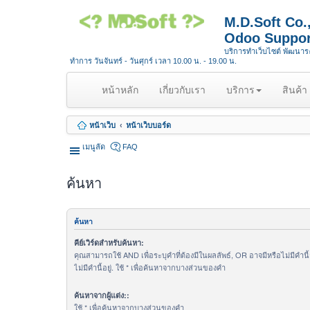
M.D.Soft Co
Odoo Suppor
บริการทำเว็บไซต์ พัฒนา
ทำการ วันจันทร์ - วันศุกร์ เวลา 10.00 น. - 19.00 น.
(
หน้าหลัก
เกี่ยวกับเรา
บริการ
สินค้า
c
u
หน้าเว็บ
หน้าเว็บบอร์ด
r
r
เมนูลัด
FAQ
e
n
ค้นหา
t
)
ค้นหา
คีย์เวิร์ดสำหรับค้นหา:
คุณสามารถใช้ AND เพื่อระบุคำที่ต้องมีในผลลัพธ์, OR อาจมีหรือไม่มีคำนี
ไม่มีคำนี้อยู่. ใช้ * เพื่อค้นหาจากบางส่วนของคำ
ค้นหาจากผู้แต่ง::
ใช้ * เพื่อค้นหาจากบางส่วนของคำ