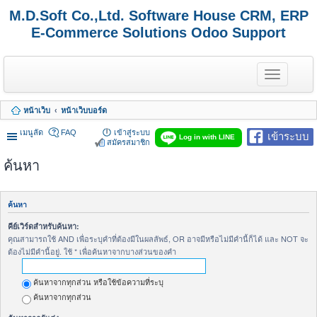
M.D.Soft Co.,Ltd. Software House CRM, ERP
E-Commerce Solutions Odoo Support
T
o
g
g
หน้าเว็บ
หน้าเว็บบอร์ด
l
e
เมนูลัด
FAQ
เข้าสู่ระบบ
เข้าระบบ
n
Log in with LINE
สมัครสมาชิก
a
v
ค้นหา
i
g
a
t
ค้นหา
i
o
คีย์เวิร์ดสำหรับค้นหา:
n
คุณสามารถใช้ AND เพื่อระบุคำที่ต้องมีในผลลัพธ์, OR อาจมีหรือไม่มีคำนี้ก็ได้ และ NOT จะ
ต้องไม่มีคำนี้อยู่. ใช้ * เพื่อค้นหาจากบางส่วนของคำ
ค้นหาจากทุกส่วน หรือใช้ข้อความที่ระบุ
ค้นหาจากทุกส่วน