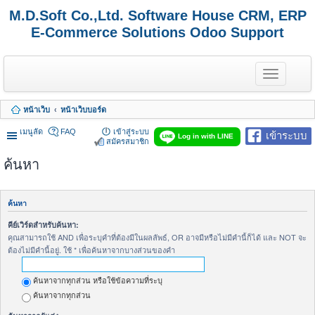
M.D.Soft Co.,Ltd. Software House CRM, ERP
E-Commerce Solutions Odoo Support
T
o
g
g
หน้าเว็บ
หน้าเว็บบอร์ด
l
e
เมนูลัด
FAQ
เข้าสู่ระบบ
เข้าระบบ
n
Log in with LINE
สมัครสมาชิก
a
v
ค้นหา
i
g
a
t
ค้นหา
i
o
คีย์เวิร์ดสำหรับค้นหา:
n
คุณสามารถใช้ AND เพื่อระบุคำที่ต้องมีในผลลัพธ์, OR อาจมีหรือไม่มีคำนี้ก็ได้ และ NOT จะ
ต้องไม่มีคำนี้อยู่. ใช้ * เพื่อค้นหาจากบางส่วนของคำ
ค้นหาจากทุกส่วน หรือใช้ข้อความที่ระบุ
ค้นหาจากทุกส่วน