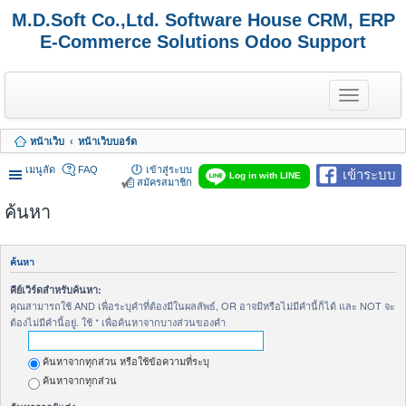
M.D.Soft Co.,Ltd. Software House CRM, ERP
E-Commerce Solutions Odoo Support
T
o
g
g
หน้าเว็บ
หน้าเว็บบอร์ด
l
e
เมนูลัด
FAQ
เข้าสู่ระบบ
เข้าระบบ
n
Log in with LINE
สมัครสมาชิก
a
v
ค้นหา
i
g
a
t
ค้นหา
i
o
คีย์เวิร์ดสำหรับค้นหา:
n
คุณสามารถใช้ AND เพื่อระบุคำที่ต้องมีในผลลัพธ์, OR อาจมีหรือไม่มีคำนี้ก็ได้ และ NOT จะ
ต้องไม่มีคำนี้อยู่. ใช้ * เพื่อค้นหาจากบางส่วนของคำ
ค้นหาจากทุกส่วน หรือใช้ข้อความที่ระบุ
ค้นหาจากทุกส่วน