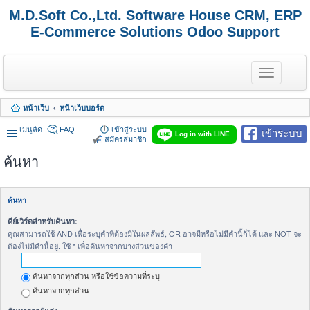
M.D.Soft Co.,Ltd. Software House CRM, ERP
E-Commerce Solutions Odoo Support
T
o
g
g
หน้าเว็บ
หน้าเว็บบอร์ด
l
e
เมนูลัด
FAQ
เข้าสู่ระบบ
เข้าระบบ
n
Log in with LINE
สมัครสมาชิก
a
v
ค้นหา
i
g
a
t
ค้นหา
i
o
คีย์เวิร์ดสำหรับค้นหา:
n
คุณสามารถใช้ AND เพื่อระบุคำที่ต้องมีในผลลัพธ์, OR อาจมีหรือไม่มีคำนี้ก็ได้ และ NOT จะ
ต้องไม่มีคำนี้อยู่. ใช้ * เพื่อค้นหาจากบางส่วนของคำ
ค้นหาจากทุกส่วน หรือใช้ข้อความที่ระบุ
ค้นหาจากทุกส่วน