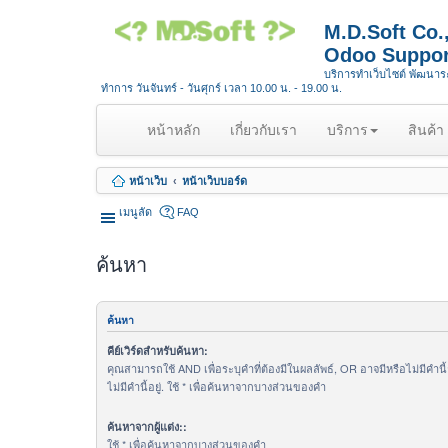
M.D.Soft Co
Odoo Suppor
บริการทำเว็บไซต์ พัฒนา
ทำการ วันจันทร์ - วันศุกร์ เวลา 10.00 น. - 19.00 น.
(
หน้าหลัก
เกี่ยวกับเรา
บริการ
สินค้า
c
u
หน้าเว็บ
หน้าเว็บบอร์ด
r
r
เมนูลัด
FAQ
e
n
ค้นหา
t
)
ค้นหา
คีย์เวิร์ดสำหรับค้นหา:
คุณสามารถใช้ AND เพื่อระบุคำที่ต้องมีในผลลัพธ์, OR อาจมีหรือไม่มีคำนี
ไม่มีคำนี้อยู่. ใช้ * เพื่อค้นหาจากบางส่วนของคำ
ค้นหาจากผู้แต่ง::
ใช้ * เพื่อค้นหาจากบางส่วนของคำ