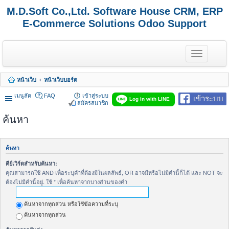
M.D.Soft Co.,Ltd. Software House CRM, ERP
E-Commerce Solutions Odoo Support
T
o
g
g
หน้าเว็บ
หน้าเว็บบอร์ด
l
e
เมนูลัด
FAQ
เข้าสู่ระบบ
เข้าระบบ
n
Log in with LINE
สมัครสมาชิก
a
v
ค้นหา
i
g
a
t
ค้นหา
i
o
คีย์เวิร์ดสำหรับค้นหา:
n
คุณสามารถใช้ AND เพื่อระบุคำที่ต้องมีในผลลัพธ์, OR อาจมีหรือไม่มีคำนี้ก็ได้ และ NOT จะ
ต้องไม่มีคำนี้อยู่. ใช้ * เพื่อค้นหาจากบางส่วนของคำ
ค้นหาจากทุกส่วน หรือใช้ข้อความที่ระบุ
ค้นหาจากทุกส่วน