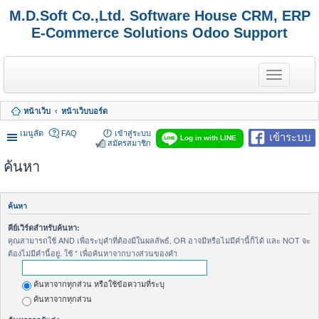
M.D.Soft Co.,Ltd. Software House CRM, ERP
E-Commerce Solutions Odoo Support
T
o
g
g
หน้าเว็บ
หน้าเว็บบอร์ด
l
e
เมนูลัด
FAQ
เข้าสู่ระบบ
เข้าระบบ
n
Log in with LINE
สมัครสมาชิก
a
v
ค้นหา
i
g
a
t
ค้นหา
i
o
คีย์เวิร์ดสำหรับค้นหา:
n
คุณสามารถใช้ AND เพื่อระบุคำที่ต้องมีในผลลัพธ์, OR อาจมีหรือไม่มีคำนี้ก็ได้ และ NOT จะ
ต้องไม่มีคำนี้อยู่. ใช้ * เพื่อค้นหาจากบางส่วนของคำ
ค้นหาจากทุกส่วน หรือใช้ข้อความที่ระบุ
ค้นหาจากทุกส่วน