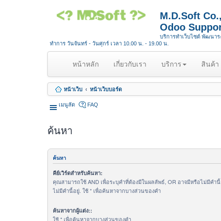
M.D.Soft Co
Odoo Suppor
บริการทำเว็บไซต์ พัฒนา
ทำการ วันจันทร์ - วันศุกร์ เวลา 10.00 น. - 19.00 น.
(
หน้าหลัก
เกี่ยวกับเรา
บริการ
สินค้า
c
u
หน้าเว็บ
หน้าเว็บบอร์ด
r
r
เมนูลัด
FAQ
e
n
ค้นหา
t
)
ค้นหา
คีย์เวิร์ดสำหรับค้นหา:
คุณสามารถใช้ AND เพื่อระบุคำที่ต้องมีในผลลัพธ์, OR อาจมีหรือไม่มีคำนี
ไม่มีคำนี้อยู่. ใช้ * เพื่อค้นหาจากบางส่วนของคำ
ค้นหาจากผู้แต่ง::
ใช้ * เพื่อค้นหาจากบางส่วนของคำ